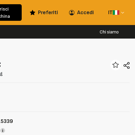
risci
Preferiti
Accedi
IT
hina
Chi siamo
C
kg
15339