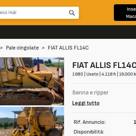
Inse
Macc
>
Pale cingolate
>
FIAT ALLIS FL14C
FIAT ALLIS
FL14
1983 | Usato | 4.118 h | 16.000 
Benna e ripper
Leggi tutto
Rif. Annuncio:
Disponibilità: