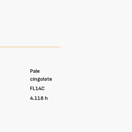
Pale
cingolate
FL14C
4.118 h