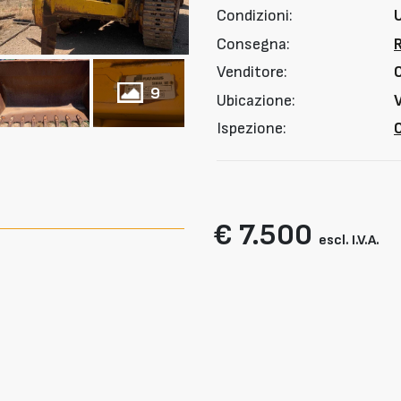
Condizioni:
Consegna:
Venditore:
9
Ubicazione:
V
Ispezione:
O
€ 7.500
escl. I.V.A.