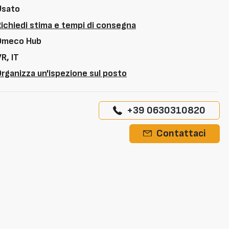
Usato
Richiedi stima e tempi di consegna
Omeco Hub
R, IT
rganizza un'ispezione sul posto
+39 0630310820
Contattaci