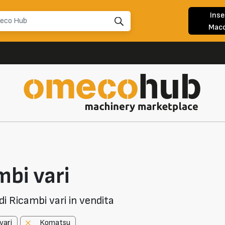
Inse
Macc
bi vari
i Ricambi vari in vendita
vari
Komatsu