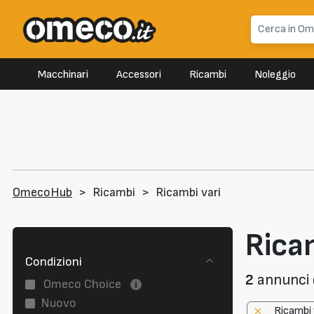
Macchinari
Accessori
Ricambi
Noleggio
OmecoHub
>
Ricambi
>
Ricambi vari
Ricam
Condizioni
2
annunci d
Omeco Choice
Nuovo
Ricambi 