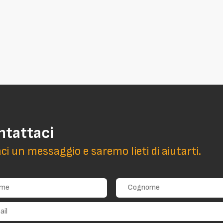
ntattaci
aci un messaggio e saremo lieti di aiutarti.