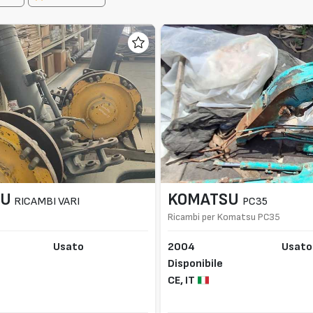
SU
KOMATSU
RICAMBI VARI
PC35
Ricambi per Komatsu PC35
Usato
2004
Usato
Disponibile
CE,
IT