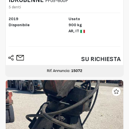
PF05-600P
5 denti
2019
Usato
Disponibile
900 kg
AR,
IT
SU RICHIESTA
Rif. Annuncio:
15072