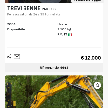
TREVI BENNE
PMG20S
Per escavatori da 24 a 35 tonnellate
2004
Usato
Disponibile
2.100 kg
RM,
IT
€ 12.000
Rif. Annuncio:
6643