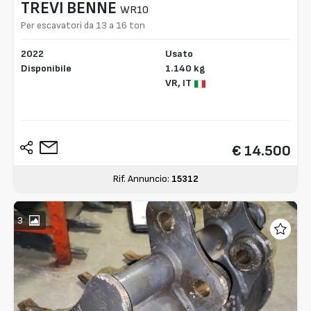
TREVI BENNE
WR10
Per escavatori da 13 a 16 ton
2022
Usato
Disponibile
1.140 kg
VR,
IT
€ 14.500
Rif. Annuncio:
15312
3