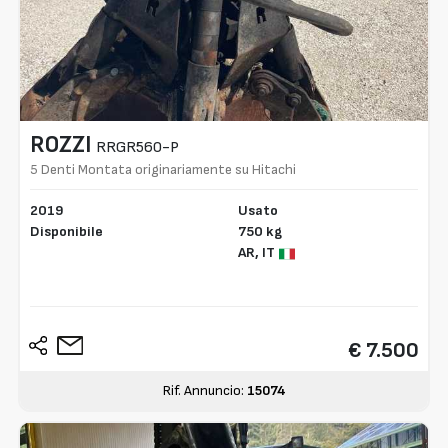
ROZZI
RRGR560-P
5 Denti Montata originariamente su Hitachi
ZW170-3
2019
Usato
Disponibile
750 kg
AR,
IT
€ 7.500
Rif. Annuncio:
15074