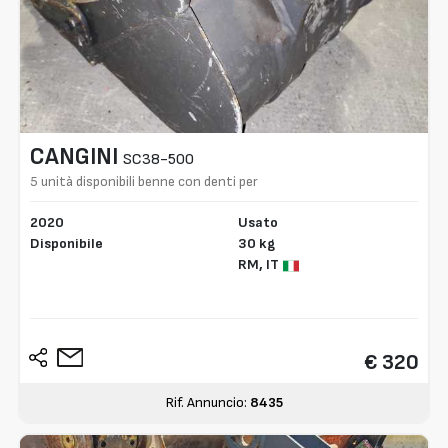
CANGINI
SC38-500
5 unità disponibili benne con denti per
miniescavatori da 1-2 ton
2020
Usato
Disponibile
30 kg
RM,
IT
€ 320
Rif. Annuncio:
8435