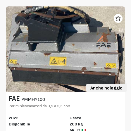
Anche noleggio
FAE
PMMHY100
Per miniescavatori da 3,5 a 5,5 ton
2022
Usato
Disponibile
260 kg
AR,
IT