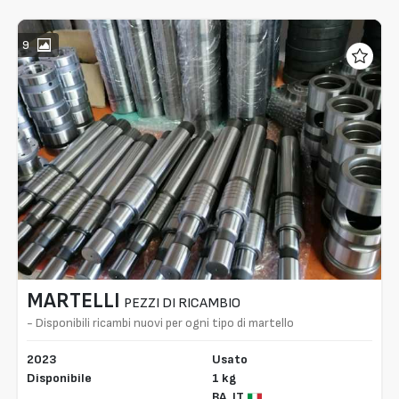
9
MARTELLI
PEZZI DI RICAMBIO
- Disponibili ricambi nuovi per ogni tipo di martello
2023
Usato
Disponibile
1 kg
BA,
IT