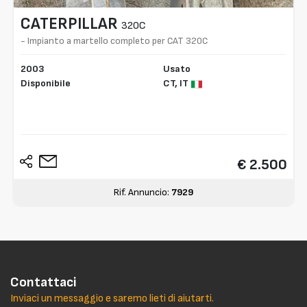
CATERPILLAR
320C
- Impianto a martello completo per CAT 320C
2003
Usato
Disponibile
CT,
IT
€ 2.500
Rif. Annuncio:
7929
Contattaci
Inviaci un messaggio e saremo lieti di aiutarti.