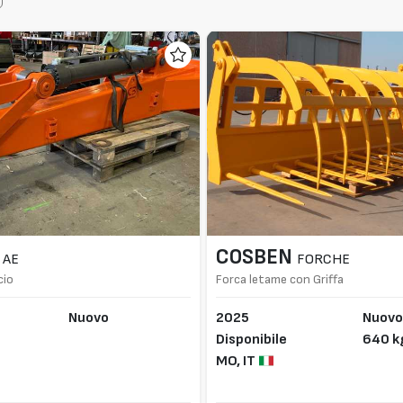
COSBEN
AE
FORCHE
cio
Forca letame con Griffa
Nuovo
2025
Nuov
Disponibile
640 k
MO,
IT