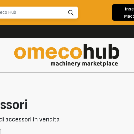
Inse
Macc
ssori
i accessori in vendita