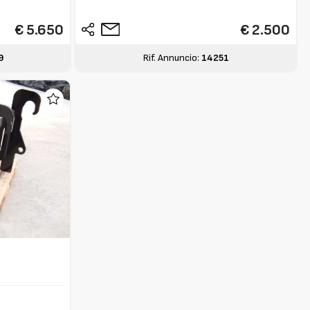
€ 5.650
€ 2.500
9
Rif. Annuncio:
14251
o