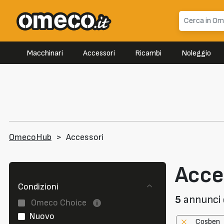
Macchinari
Accessori
Ricambi
Noleggio
OmecoHub
>
Accessori
Acce
Condizioni
5
annunci d
Omeco Choice
Nuovo
Cosben