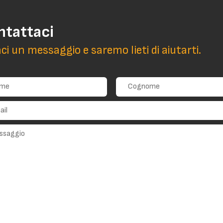
ntattaci
aci un messaggio e saremo lieti di aiutarti.