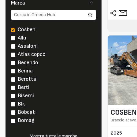
Marca
Cosben
Allu
Assaloni
Atlas copco
Bedendo
Benna
Beretta
Berti
Biserni
Blk
COSBEN
Bobcat
Bomag
Braccio scavo 
2025
Mostra tutte le marche