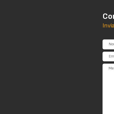
Co
Invi