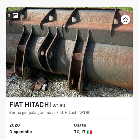
3
FIAT HITACHI
W190
Benna per pala gommata Fiat Hitachi W190
2020
Usato
Disponibile
TO,
IT