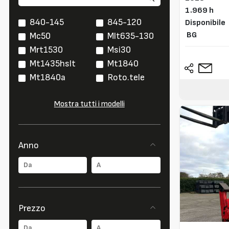
1.969 h
840-145
845-120
Disponibile
BG
Mc50
Mlt635-130
Mrt1530
Msi30
Mt1435hslt
Mt1840
Mt1840a
Roto.tele
Mostra tutti i modelli
Anno
Prezzo