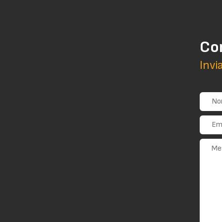
Co
Invi