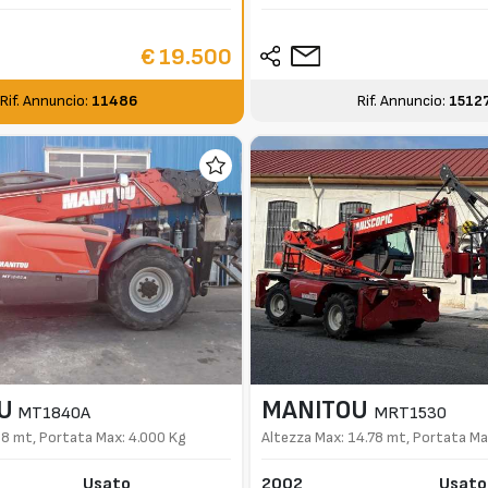
€ 19.500
Rif. Annuncio:
11486
Rif. Annuncio:
1512
U
MANITOU
MT1840A
MRT1530
18 mt, Portata Max: 4.000 Kg
Altezza Max: 14.78 mt, Portata Ma
Usato
2002
Usato