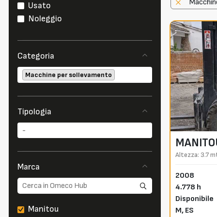
Macchin
Usato
Noleggio
Categoria
Macchine per sollevamento
Tipologia
MANITO
Altezza: 3.7 m
Marca
2008
4.778 h
Disponibile
Manitou
M,
ES