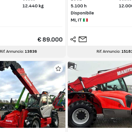
12.440 kg
5.100 h
12.00
Disponibile
MI,
IT
€ 89.000
Rif. Annuncio:
13836
Rif. Annuncio:
1518