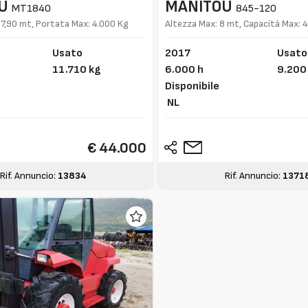
U
MANITOU
MT1840
845-120
17,90 mt, Portata Max: 4.000 Kg
Altezza Max: 8 mt, Capacità Max: 
Usato
2017
Usato
11.710 kg
6.000 h
9.200
Disponibile
NL
€ 44.000
Rif. Annuncio:
13834
Rif. Annuncio:
1371