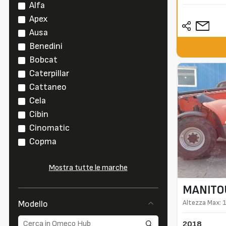
Alfa
Apex
Ausa
Benedini
Bobcat
Caterpillar
Cattaneo
Cela
Cibin
Cinomatic
Copma
Mostra tutte le marche
MANITO
Altezza Max: 
Modello
2018