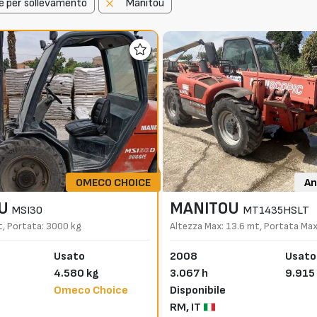
e per sollevamento
Manitou
OMECO CHOICE
An
U
MANITOU
MSI30
MT1435HSLT
t, Portata: 3000 kg
Altezza Max: 13.6 mt, Portata Max
Usato
2008
Usato
4.580 kg
3.067 h
9.915
Omeco Choice
Disponibile
RM,
IT