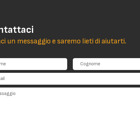
ntattaci
aci un messaggio e saremo lieti di aiutarti.