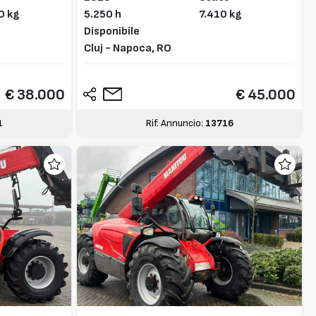
0 kg
5.250 h
7.410 kg
Disponibile
Cluj - Napoca,
RO
€ 38.000
€ 45.000
1
Rif. Annuncio:
13716