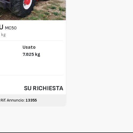
U
MC50
 kg
Usato
7.825 kg
SU RICHIESTA
Rif. Annuncio:
13355