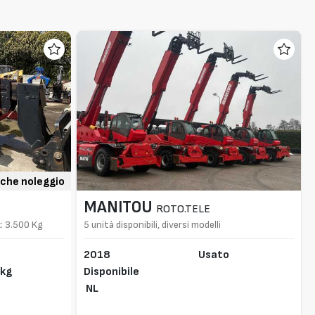
che noleggio
MANITOU
ROTO.TELE
: 3.500 Kg
5 unità disponibili, diversi modelli
2018
Usato
 kg
Disponibile
NL