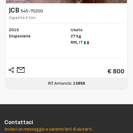
JCB
545-70200
Capacità 5 ton
2015
Usato
Disponibile
27 kg
RM,
IT
€ 800
Rif. Annuncio:
13859
Contattaci
Inviaci un messaggio e saremo lieti di aiutarti.