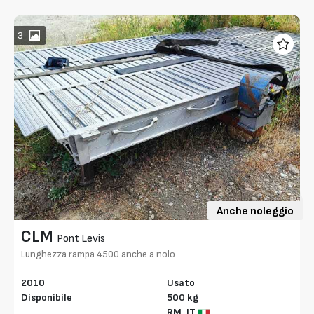
3
Anche noleggio
CLM
Pont Levis
Lunghezza rampa 4500 anche a nolo
2010
Usato
Disponibile
500 kg
RM,
IT