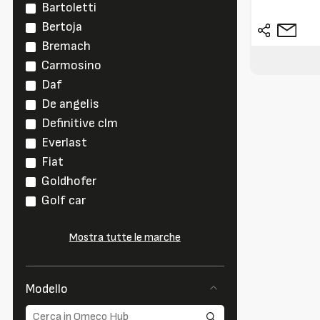
Bartoletti
Bertoja
Bremach
Carmosino
Daf
De angelis
Definitive clm
Everlast
Fiat
Goldhofer
Golf car
Mostra tutte le marche
Modello