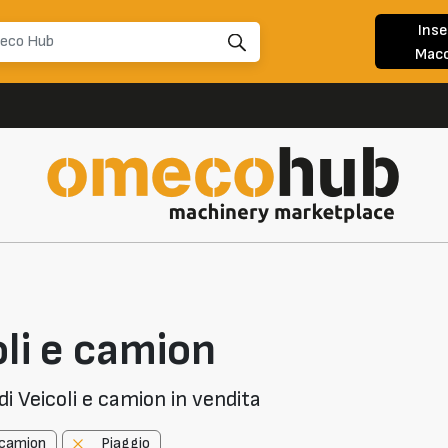
Inse
Macc
li e camion
i Veicoli e camion in vendita
e camion
Piaggio