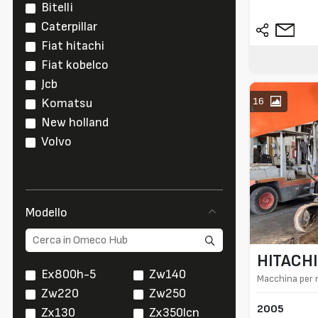
Bitelli
Caterpillar
Fiat hitachi
Fiat kobelco
Jcb
16
Komatsu
New holland
Volvo
Modello
HITACHI
Ex800h-5
Zw140
Macchina per 
Zw220
Zw250
2005
Zx130
Zx350lcn