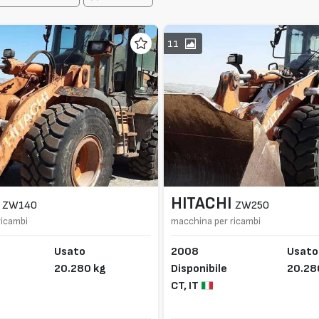
11
HITACHI
ZW140
ZW250
ricambi
macchina per ricambi
Usato
2008
Usato
20.280 kg
Disponibile
20.28
CT,
IT