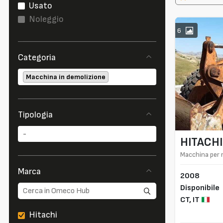
Usato
Noleggio
6
Categoria
Macchina in demolizione
Tipologia
HITACHI
Macchina per 
Marca
2008
Disponibile
CT,
IT
Hitachi