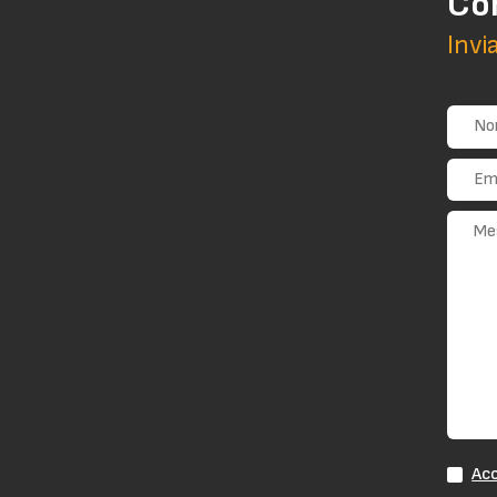
Co
Invi
Acc