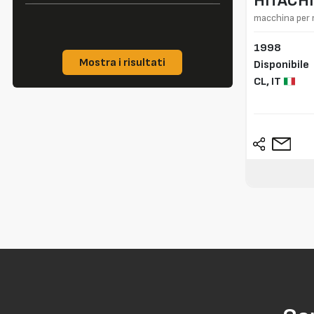
HITACHI
macchina per 
1998
Mostra i risultati
Disponibile
CL,
IT