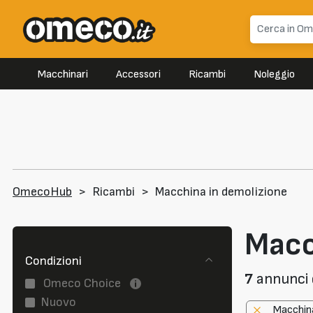
Macchinari
Accessori
Ricambi
Noleggio
OmecoHub
>
Ricambi
>
Macchina in demolizione
Macc
Condizioni
7
annunci d
Omeco Choice
Nuovo
Macchina