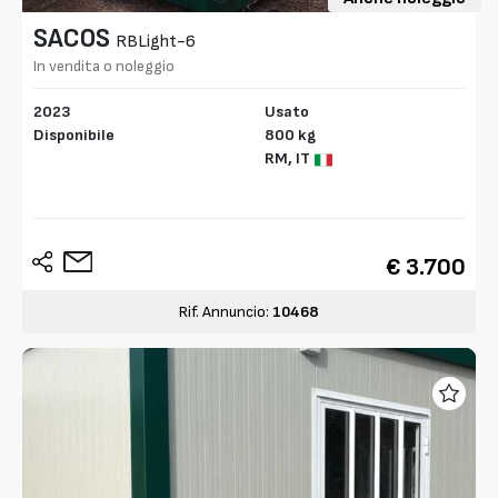
SACOS
RBLight-6
In vendita o noleggio
2023
Usato
Disponibile
800 kg
RM,
IT
€ 3.700
Rif. Annuncio:
10468