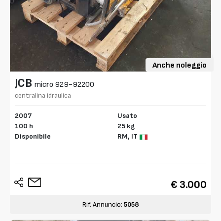
Anche noleggio
JCB
micro 929-92200
centralina idraulica
2007
Usato
100 h
25 kg
Disponibile
RM,
IT
€ 3.000
Rif. Annuncio:
5058