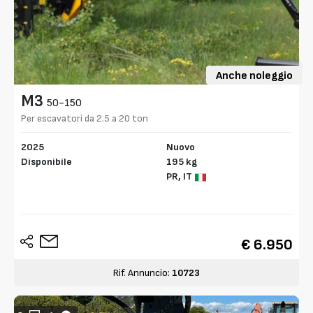
Anche noleggio
M3
50-150
Per escavatori da 2.5 a 20 ton
2025
Nuovo
Disponibile
195 kg
PR,
IT
€ 6.950
Rif. Annuncio:
10723