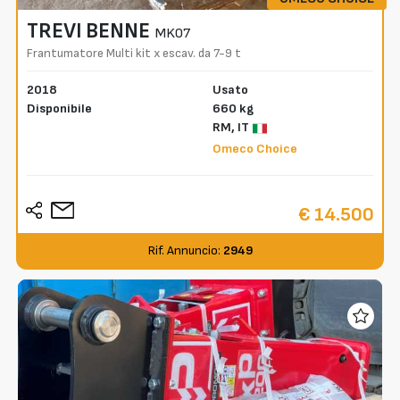
TREVI BENNE
MK07
Frantumatore Multi kit x escav. da 7-9 t
2018
Usato
Disponibile
660 kg
RM,
IT
Omeco Choice
€ 14.500
Rif. Annuncio:
2949