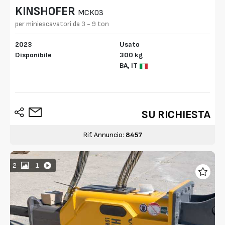
KINSHOFER
MCK03
per miniescavatori da 3 - 9 ton
2023
Usato
Disponibile
300 kg
BA,
IT
SU RICHIESTA
Rif. Annuncio:
8457
2
1