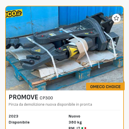
OMECO CHOICE
PROMOVE
CP300
Pinza da demolizione nuova disponibile in pronta
consegna
2023
Nuovo
Disponibile
380 kg
RM,
IT