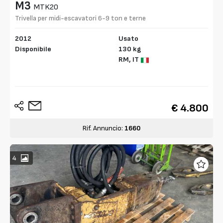
M3
MTK20
Trivella per midi-escavatori 6-9 ton e terne
2012
Usato
Disponibile
130 kg
RM,
IT
€ 4.800
Rif. Annuncio:
1660
4