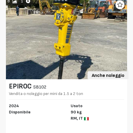
8
1
Anche noleggio
EPIROC
SB102
Vendita o noleggio per mini da 1.5 a 2 ton
2024
Usato
Disponibile
90 kg
RM,
IT