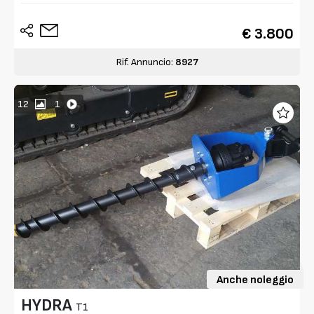
€ 3.800
Rif. Annuncio:
8927
12
1
Anche noleggio
HYDRA
T1