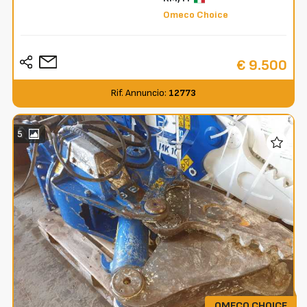
Omeco Choice
€ 9.500
Rif. Annuncio:
12773
5
OMECO CHOICE