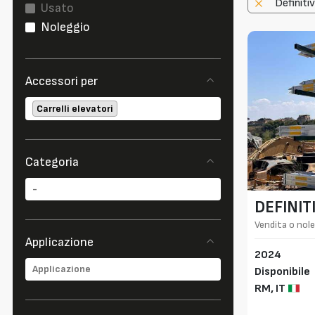
Definiti
Usato
Noleggio
Accessori per
Carrelli elevatori
Categoria
DEFINIT
Vendita o nol
10.000 kg
Applicazione
2024
Disponibile
RM,
IT