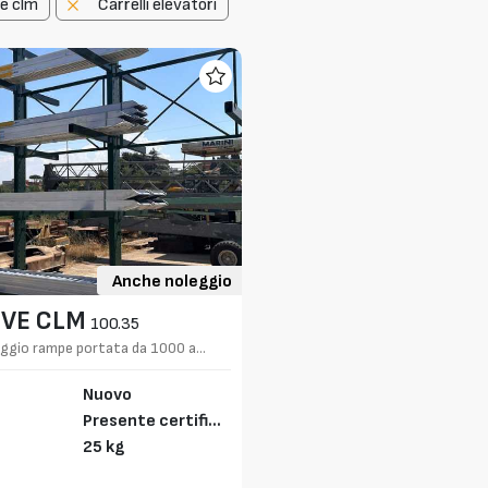
ve clm
Carrelli elevatori
Anche noleggio
IVE CLM
100.35
eggio rampe portata da 1000 a
Nuovo
Presente certifica
to CE
25 kg