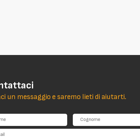
ntattaci
aci un messaggio e saremo lieti di aiutarti.