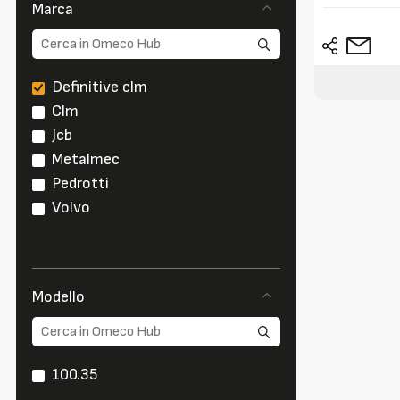
Marca
Definitive clm
Clm
Jcb
Metalmec
Pedrotti
Volvo
Modello
100.35