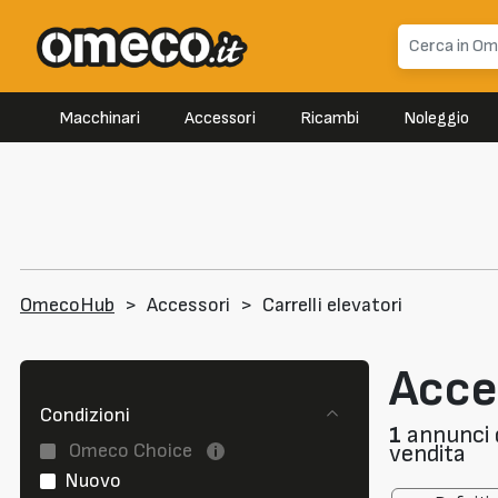
Macchinari
Accessori
Ricambi
Noleggio
OmecoHub
>
Accessori
>
Carrelli elevatori
Acces
Condizioni
1
annunci d
Omeco Choice
vendita
Nuovo