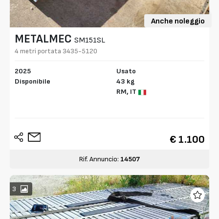
Anche noleggio
METALMEC
SM151SL
4 metri portata 3435-5120
2025
Usato
Disponibile
43 kg
RM,
IT
€ 1.100
Rif. Annuncio:
14507
3