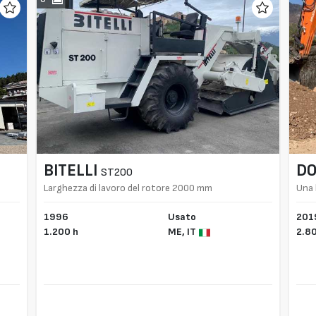
BITELLI
D
ST200
Larghezza di lavoro del rotore 2000 mm
Una
1996
Usato
201
1.200 h
ME,
IT
2.8