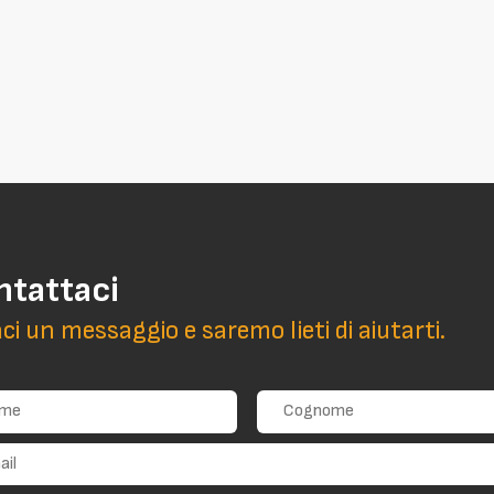
ntattaci
aci un messaggio e saremo lieti di aiutarti.