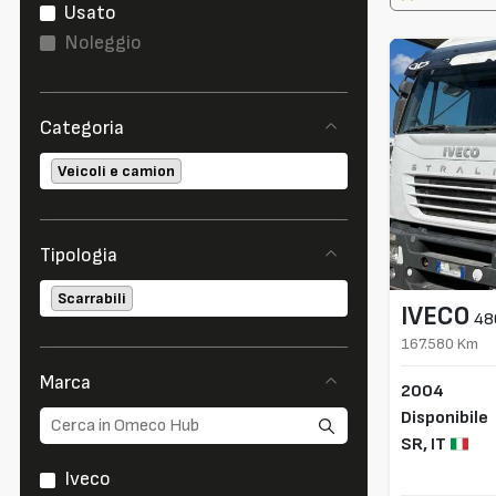
Usato
Noleggio
Categoria
Veicoli e camion
Tipologia
Scarrabili
IVECO
48
167.580 Km
Marca
2004
Disponibile
SR,
IT
Iveco