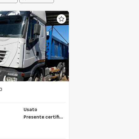
0
Usato
Presente certifica
to CE