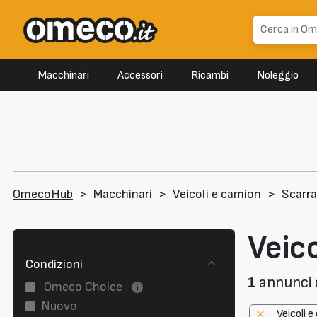
Macchinari
Accessori
Ricambi
Noleggio
OmecoHub
>
Macchinari
>
Veicoli e camion
>
Scarra
Veico
Condizioni
1
annunci d
Omeco Choice
Nuovo
Veicoli 