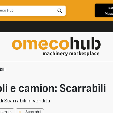
Inse
Macc
bili
li e camion: Scarrabili
i Scarrabili in vendita
e camion
Scarrabili