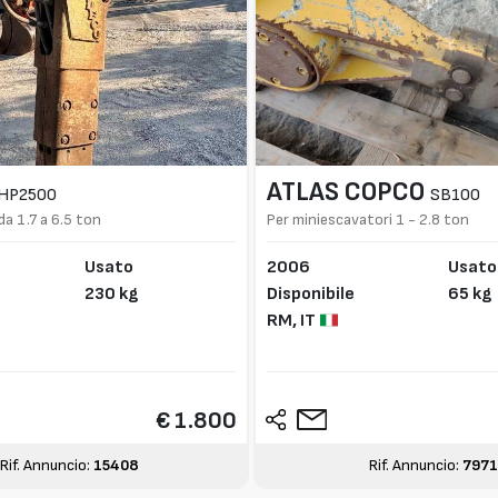
ATLAS COPCO
HP2500
SB100
a 1.7 a 6.5 ton
Per miniescavatori 1 - 2.8 ton
Usato
2006
Usato
230 kg
Disponibile
65 kg
RM,
IT
€ 1.800
Rif. Annuncio:
15408
Rif. Annuncio:
7971