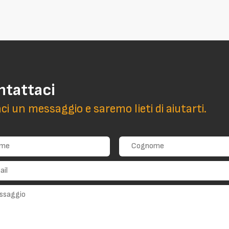
ntattaci
aci un messaggio e saremo lieti di aiutarti.