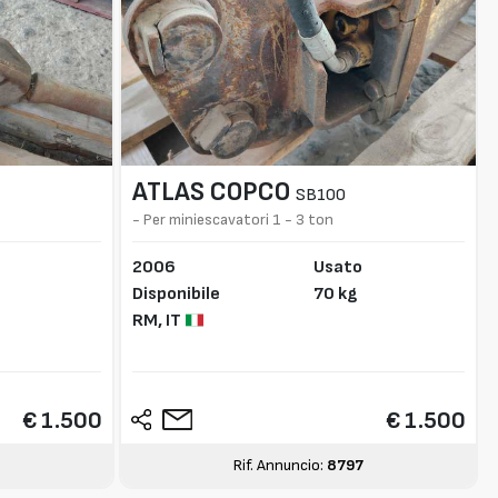
ATLAS COPCO
SB100
- Per miniescavatori 1 - 3 ton
2006
Usato
Disponibile
70 kg
RM,
IT
€ 1.500
€ 1.500
Rif. Annuncio:
8797