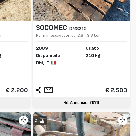
SOCOMEC
DMS210
n
Per miniescavatori da: 2,8 - 3.8 ton
2009
Usato
g
Disponibile
210 kg
RM,
IT
€ 2.200
€ 2.500
2
Rif. Annuncio:
7678
2