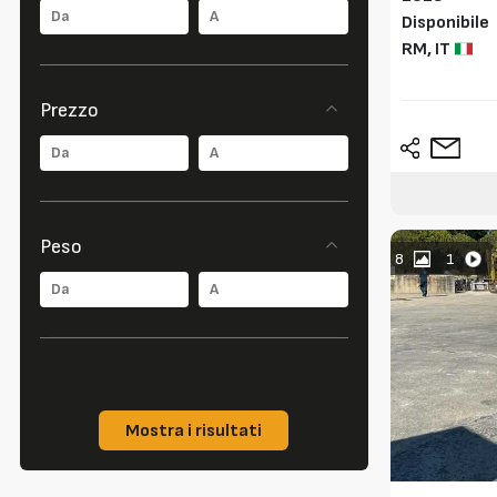
Disponibile
RM,
IT
Prezzo
Peso
8
1
Mostra i risultati