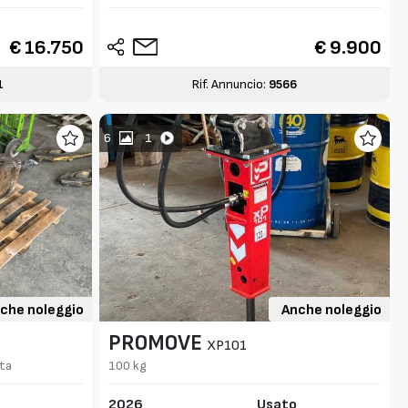
€ 16.750
€ 9.900
1
Rif. Annuncio:
9566
6
1
che noleggio
Anche noleggio
PROMOVE
XP101
nta
100 kg
2026
Usato