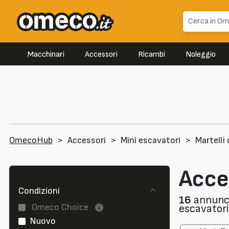
Macchinari
Accessori
Ricambi
Noleggio
OmecoHub
>
Accessori
>
Mini escavatori
>
Martelli
Acces
Condizioni
16
annunci 
Omeco Choice
escavatori
Nuovo