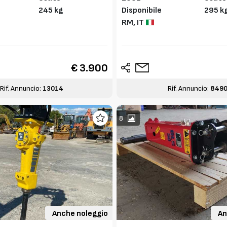
245 kg
Disponibile
295 k
RM,
IT
€ 3.900
Rif. Annuncio:
13014
Rif. Annuncio:
849
8
Anche noleggio
An