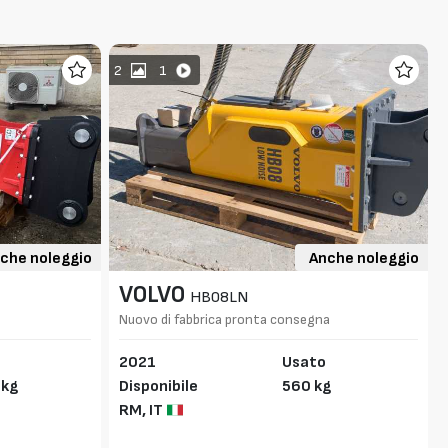
2
1
che noleggio
Anche noleggio
VOLVO
HB08LN
Nuovo di fabbrica pronta consegna
2021
Usato
 kg
Disponibile
560 kg
RM,
IT