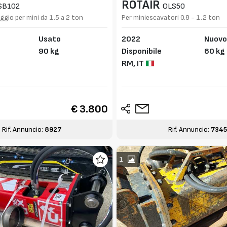
ROTAIR
SB102
OLS50
ggio per mini da 1.5 a 2 ton
Per miniescavatori 0.8 - 1.2 ton
Usato
2022
Nuov
90 kg
Disponibile
60 kg
RM,
IT
€ 3.800
Rif. Annuncio:
8927
Rif. Annuncio:
7345
1