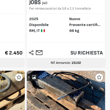
JOBS
J40
Per miniescavatori da 0,8 a 2,5 tonnellate
o
2025
Nuovo
Disponibile
Presente certifica
RM,
IT
to CE
96 kg
€ 2.450
SU RICHIESTA
Rif. Annuncio:
15102
5