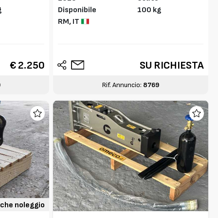
g
Disponibile
100 kg
RM,
IT
€ 2.250
SU RICHIESTA
0
Rif. Annuncio:
8769
che noleggio