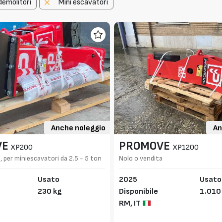
demolitori
Mini escavatori
Anche noleggio
An
VE
PROMOVE
XP200
XP1200
, per miniescavatori da 2.5 - 5 ton
Nolo o vendita
Usato
2025
Usato
230 kg
Disponibile
1.010
RM,
IT