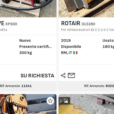
VE
ROTAIR
XP300
OLS160
ndita
Per miniescavatori da 2.2 a 3.2 to
Nuovo
2019
Usato
Presente certifica
Disponibile
180 k
to CE
300 kg
RM,
IT
SU RICHIESTA
Rif. Annuncio:
11241
Rif. Annuncio:
832
1