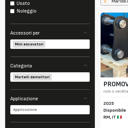
Martelli 
Usato
Noleggio
Accessori per
Mini escavatori
Categoria
Martelli demolitori
PROMO
nolo o vendita
Applicazione
2025
Disponibile
RM,
IT