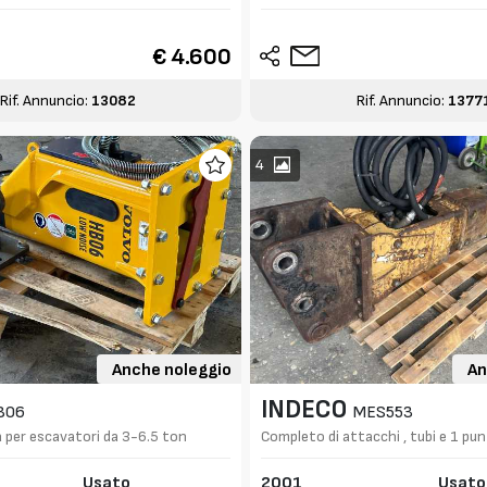
€ 4.600
Rif. Annuncio:
13082
Rif. Annuncio:
1377
4
Anche noleggio
An
INDECO
B06
MES553
 per escavatori da 3-6.5 ton
Completo di attacchi , tubi e 1 pu
Usato
2001
Usato