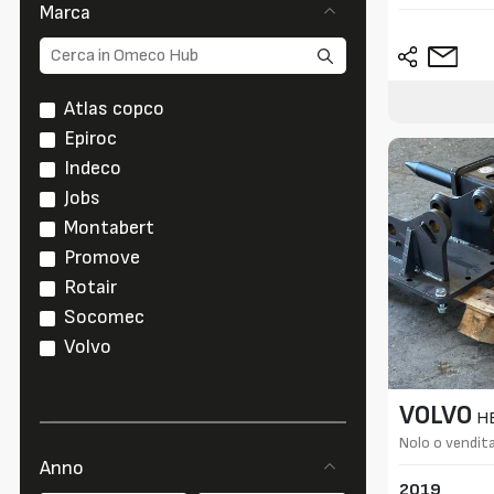
Marca
Atlas copco
Epiroc
Indeco
Jobs
Montabert
Promove
Rotair
Socomec
Volvo
VOLVO
H
Nolo o vendita
Anno
2019