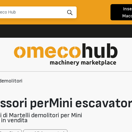
Inse
Macc
 demolitori
sori perMini escavatori
di Martelli demolitori per Mini
 in vendita