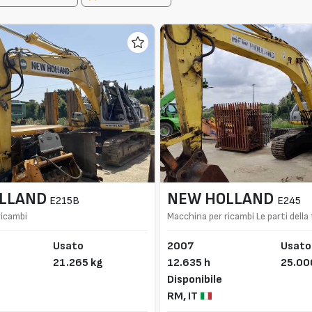
LLAND
NEW HOLLAND
E215B
E245
ricambi
Macchina per ricambi Le parti dell
uguali tra New Holland E215 E245
Usato
2007
Usato
21.265 kg
12.635 h
25.00
Disponibile
RM,
IT