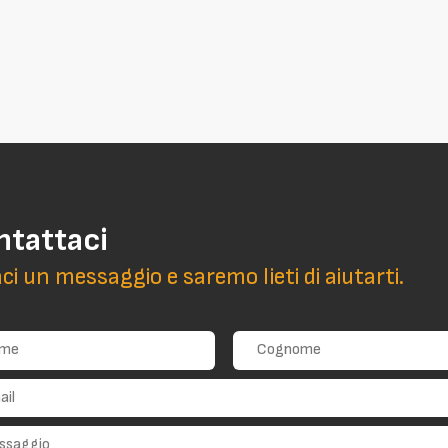
ntattaci
aci un messaggio e saremo lieti di aiutarti.