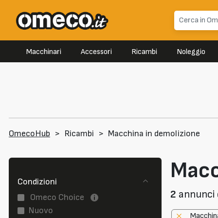
Macchinari
Accessori
Ricambi
Noleggio
OmecoHub
>
Ricambi
>
Macchina in demolizione
Macc
Condizioni
2
annunci d
Omeco Choice
Nuovo
Macchina