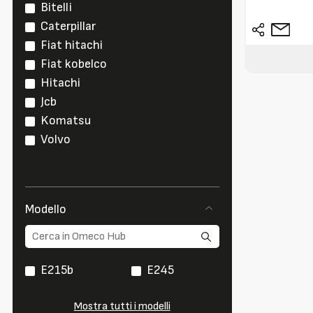
Bitelli
Caterpillar
Fiat hitachi
Fiat kobelco
Hitachi
Jcb
Komatsu
Volvo
Modello
E215b
E245
Mostra tutti i modelli