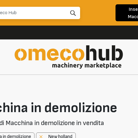
Inse
Macc
hina in demolizione
i Macchina in demolizione in vendita
 in demolizione
New holland