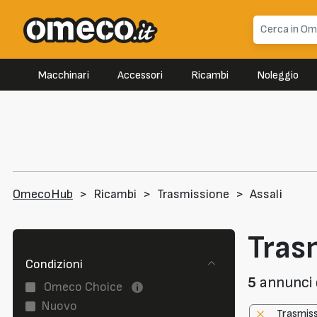
Macchinari
Accessori
Ricambi
Noleggio
OmecoHub
>
Ricambi
>
Trasmissione
>
Assali
Trasm
Condizioni
5
annunci d
Omeco Choice
Nuovo
Trasmis