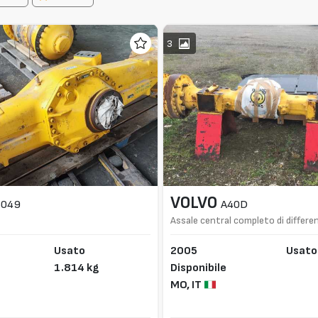
3
VOLVO
6049
A40D
Assale central completo di differen
riduttori
Usato
2005
Usato
1.814 kg
Disponibile
MO,
IT