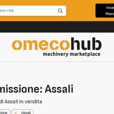
Inse
Macc
issione: Assali
i Assali in vendita
sione
Assali