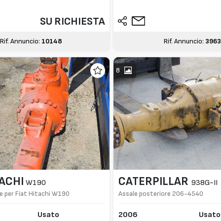
SU RICHIESTA
Rif. Annuncio:
10148
Rif. Annuncio:
3963
8
TACHI
CATERPILLAR
W190
938G-II
e per Fiat Hitachi W190
Assale posteriore 206-4540
Usato
2006
Usato