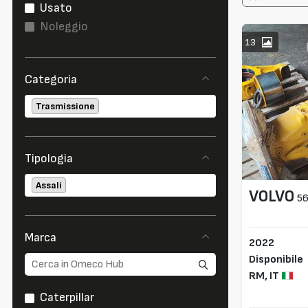
Usato
Noleggio
13
Categoria
Trasmissione
Tipologia
Assali
VOLVO
5
Marca
2022
Disponibile
RM,
IT
Caterpillar