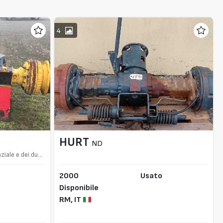
4
HURT
ND
ziale e dei due
2000
Usato
Disponibile
RM,
IT