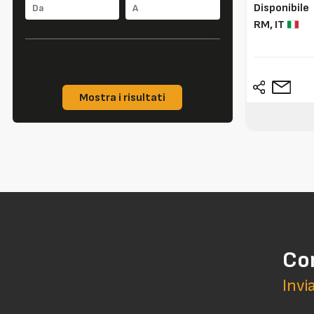
Disponibile
RM,
IT
Mostra i risultati
Co
Invi