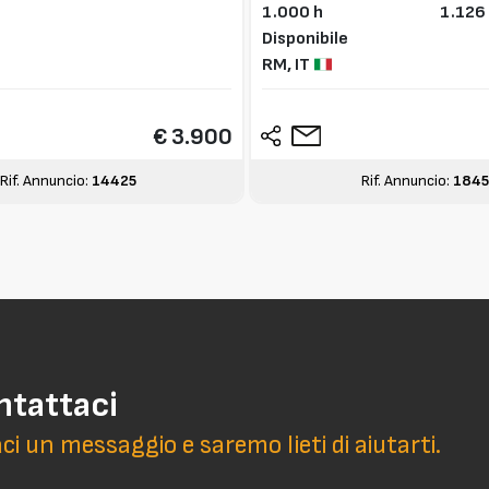
1.000 h
1.126
Disponibile
RM,
IT
€ 3.900
Rif. Annuncio:
14425
Rif. Annuncio:
184
ntattaci
aci un messaggio e saremo lieti di aiutarti.