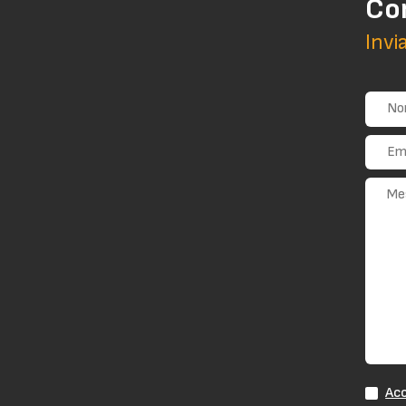
Co
Invi
Acc