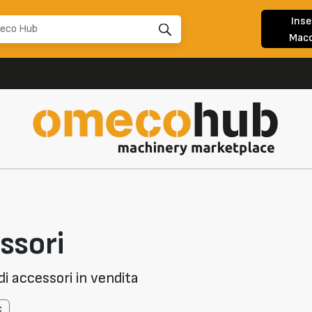
Inse
Macc
ssori
i accessori in vendita
c