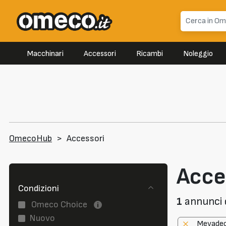
Macchinari
Accessori
Ricambi
Noleggio
OmecoHub
>
Accessori
Acce
Condizioni
1
annunci d
Omeco Choice
Nuovo
Mevade