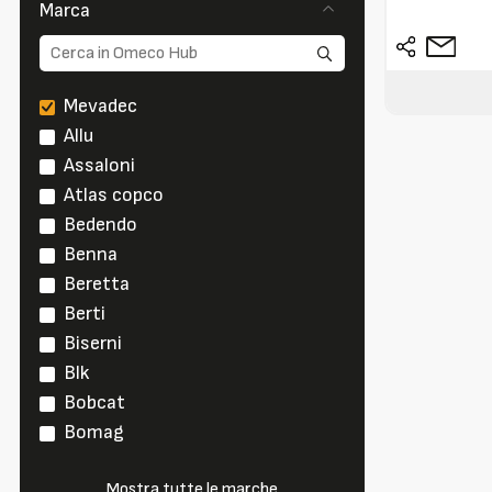
Marca
Mevadec
Allu
Assaloni
Atlas copco
Bedendo
Benna
Beretta
Berti
Biserni
Blk
Bobcat
Bomag
Mostra tutte le marche