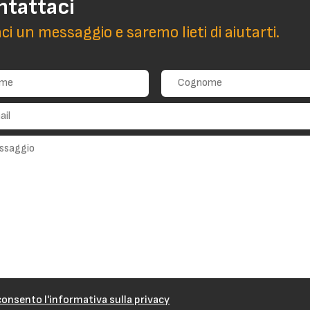
ntattaci
aci un messaggio e saremo lieti di aiutarti.
onsento l'informativa sulla privacy