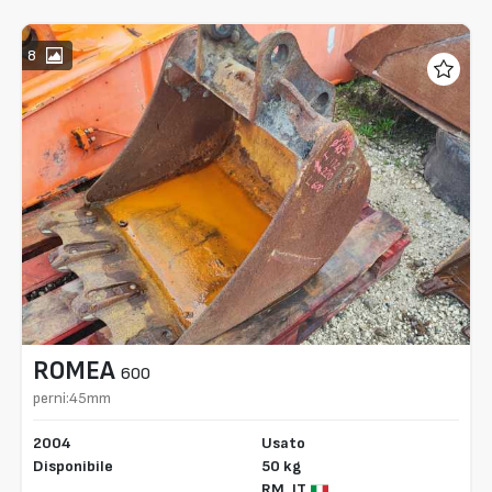
8
ROMEA
600
perni:45mm
2004
Usato
Disponibile
50 kg
RM,
IT