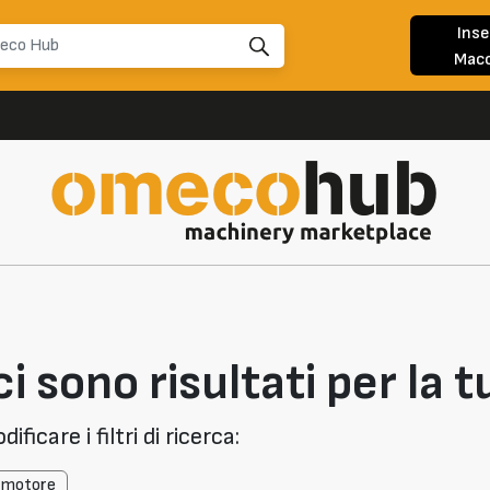
Inse
Macc
i sono risultati per la t
ficare i filtri di ricerca:
l motore