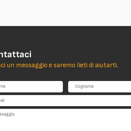
ntattaci
aci un messaggio e saremo lieti di aiutarti.