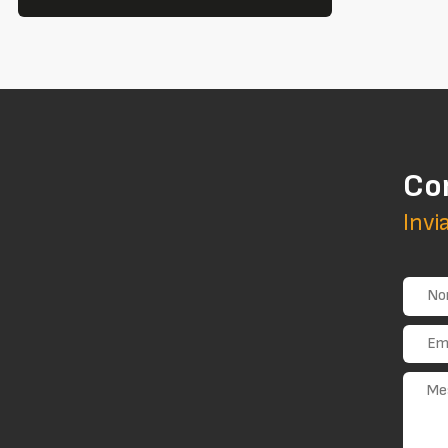
Co
Invi