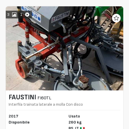
3
1
FAUSTINI
FI60TL
Interfila trainata laterale a molla Con disco
interfilare ed impianto oleodinamico completo
2017
Usato
Disponibile
260 kg
BS,
IT