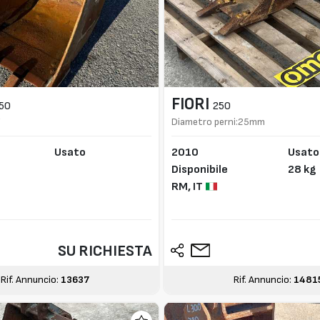
FIORI
50
250
F
Diametro perni:25mm
Usato
2010
Usato
Disponibile
28 kg
RM,
IT
SU RICHIESTA
Rif. Annuncio:
13637
Rif. Annuncio:
1481