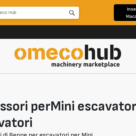
Inse
Macc
ssori perMini escavator
vatori
 di Benne per escavatori per Mini