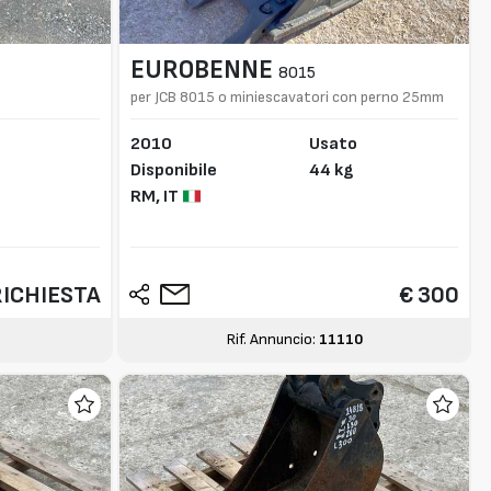
EUROBENNE
8015
per JCB 8015 o miniescavatori con perno 25mm
2010
Usato
Disponibile
44 kg
RM,
IT
RICHIESTA
€ 300
1
Rif. Annuncio:
11110