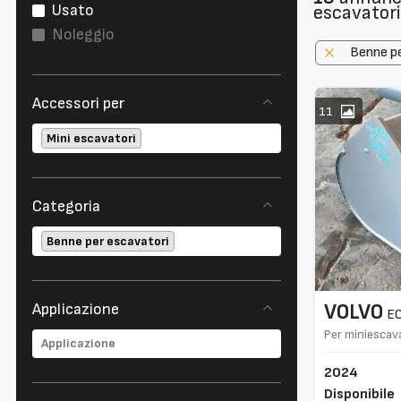
Usato
escavatori
Noleggio
Benne pe
Accessori per
11
Mini escavatori
Categoria
Benne per escavatori
VOLVO
Applicazione
E
Per miniescav
2024
Disponibile