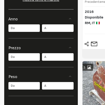
Precedenteme
PC55MR-3
2016
Disponibile
Anno
RM,
IT
Prezzo
5
Peso