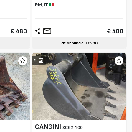
RM,
IT
€ 480
€ 400
2
Rif. Annuncio:
10380
2
CANGINI
SC62-700