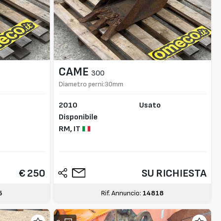
CAME
300
Diametro perni:30mm
2010
Usato
Disponibile
RM,
IT
€ 250
SU RICHIESTA
5
Rif. Annuncio:
14818