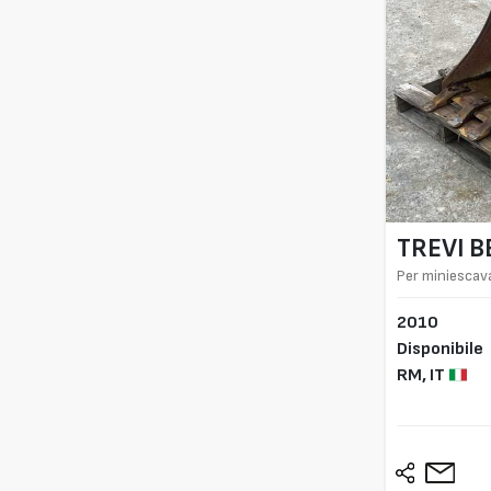
TREVI 
Per miniescava
2010
Disponibile
RM,
IT