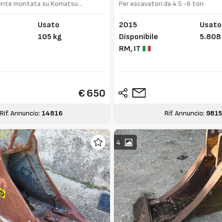
nte montata su Komatsu
Per escavatori da 4.5 -6 ton
Usato
2015
Usato
105 kg
Disponibile
5.808
RM,
IT
€ 650
Rif. Annuncio:
14816
Rif. Annuncio:
9815
4