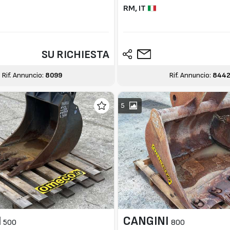
RM,
IT
SU RICHIESTA
Rif. Annuncio:
8099
Rif. Annuncio:
844
5
I
CANGINI
500
800