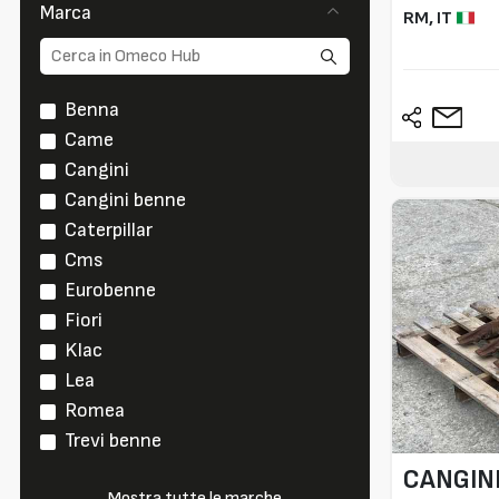
Marca
RM,
IT
Benna
Came
Cangini
Cangini benne
Caterpillar
Cms
Eurobenne
Fiori
Klac
Lea
Romea
Trevi benne
CANGIN
Mostra tutte le marche