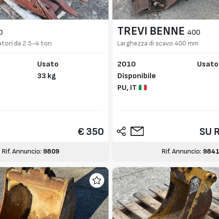
TREVI BENNE
0
400
atori da 2.5-4 ton
Larghezza di scavo 400 mm
Usato
2010
Usato
33 kg
Disponibile
PU,
IT
€ 350
SU 
Rif. Annuncio:
9809
Rif. Annuncio:
984