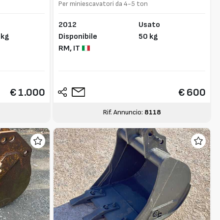
Per miniescavatori da 4-5 ton
2012
Usato
 kg
Disponibile
50 kg
RM,
IT
€ 1.000
€ 600
Rif. Annuncio:
8118