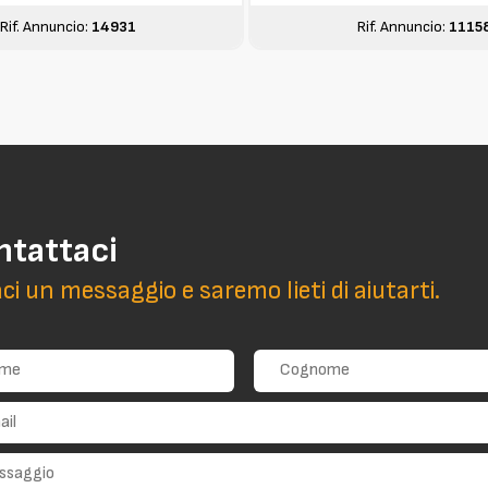
Rif. Annuncio:
14931
Rif. Annuncio:
1115
ntattaci
aci un messaggio e saremo lieti di aiutarti.