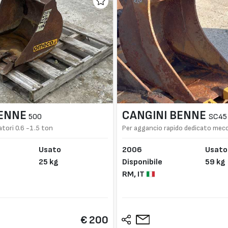
BENNE
CANGINI BENNE
500
SC45
tori 0.6 -1.5 ton
Per aggancio rapido dedicato mec
AR30 Fast Lock
Usato
2006
Usato
25 kg
Disponibile
59 kg
RM,
IT
€ 200