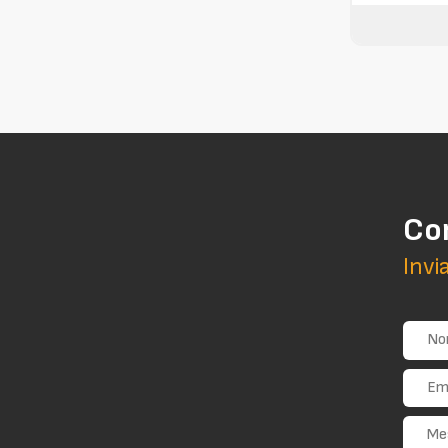
Co
Invi