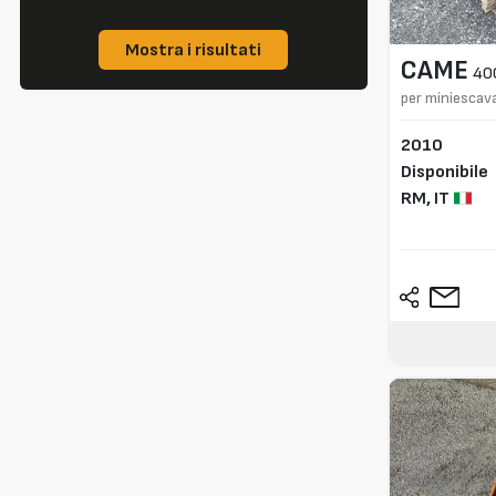
Mostra i risultati
CAME
40
per miniescav
2010
Disponibile
RM,
IT