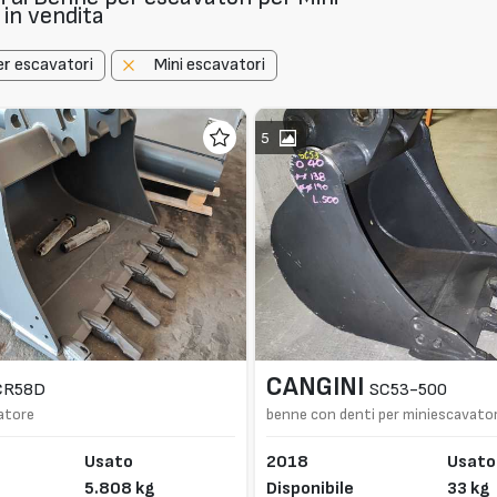
 in vendita
r escavatori
Mini escavatori
5
CANGINI
CR58D
SC53-500
atore
benne con denti per miniescavator
Usato
2018
Usato
5.808 kg
Disponibile
33 kg