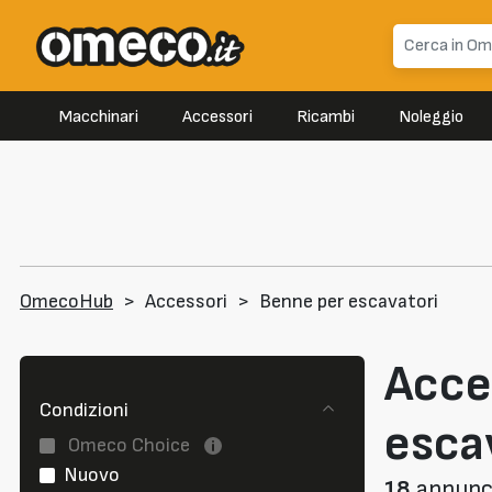
Macchinari
Accessori
Ricambi
Noleggio
OmecoHub
>
Accessori
>
Benne per escavatori
Acce
Condizioni
esca
Omeco Choice
Nuovo
18
annunci