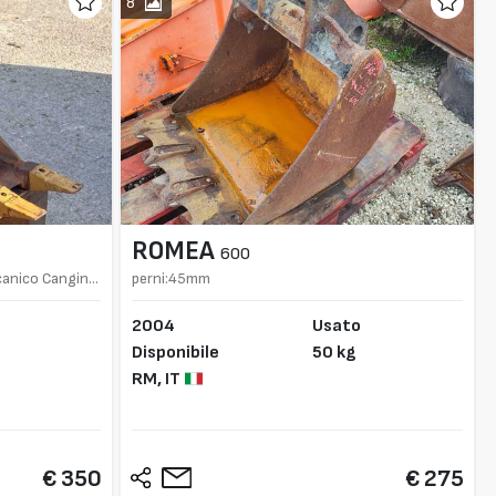
8
ROMEA
600
canico Cangini
perni:45mm
2004
Usato
Disponibile
50 kg
RM,
IT
€ 350
€ 275