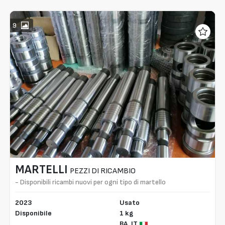
9
MARTELLI
PEZZI DI RICAMBIO
- Disponibili ricambi nuovi per ogni tipo di martello
2023
Usato
Disponibile
1 kg
BA,
IT