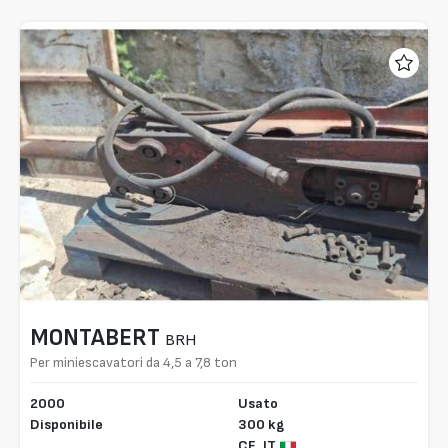
MONTABERT
BRH
Per miniescavatori da 4,5 a 7,8 ton
2000
Usato
Disponibile
300 kg
CE,
IT