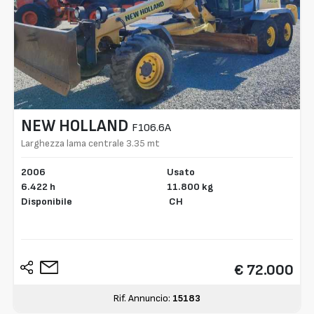
NEW HOLLAND
F106.6A
Larghezza lama centrale 3.35 mt
2006
Usato
6.422 h
11.800 kg
Disponibile
CH
€ 72.000
Rif. Annuncio:
15183