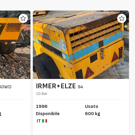
IRMER+ELZE
30WD
94
10 Bar
1996
Usato
g
Disponibile
600 kg
IT