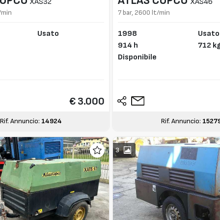
COPCO
ATLAS COPCO
XAS32
XAS46
t/min
7 bar, 2600 lt/min
Usato
1998
Usato
914 h
712 k
Disponibile
€ 3.000
Rif. Annuncio:
14924
Rif. Annuncio:
1527
3