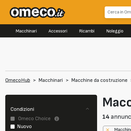
Macchinari
Accessori
Ricambi
Noleggio
OmecoHub
>
Macchinari
>
Macchine da costruzione
Macc
Condizioni
14
annunci
Omeco Choice
Nuovo
Macchin