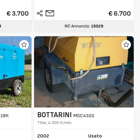
€ 3.700
€ 6.700
3
Rif. Annuncio:
15029
BOTTARINI
.18K
MSC43SS
7 Bar, 4.300 lt/min
2002
Usato