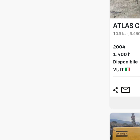
ATLAS 
10.3 bar, 3.48
2004
1.400 h
Disponibile
VI,
IT