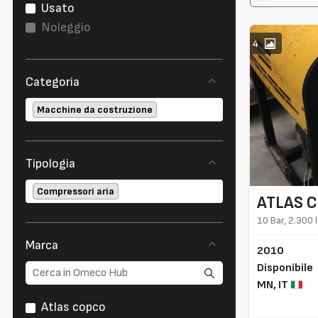
Usato
Noleggio
4
Categoria
Macchine da costruzione
Tipologia
Compressori aria
ATLAS 
10 Bar, 2.300 
Marca
2010
Disponibile
MN,
IT
Atlas copco