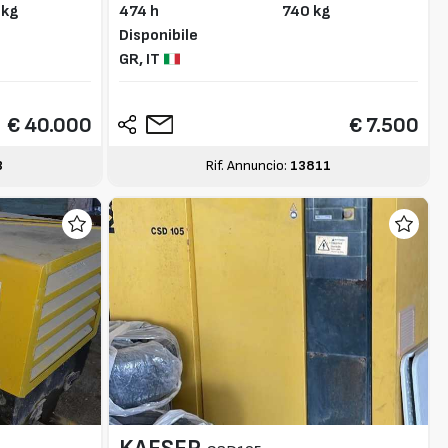
 kg
474 h
740 kg
Disponibile
GR,
IT
€ 40.000
€ 7.500
3
Rif. Annuncio:
13811