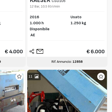
KAESER
CSD105
12 Bar, 10.5 litri/min
2016
Usato
g
1.000 h
1.250 kg
Disponibile
AE
€ 4.000
€ 6.000
9
Rif. Annuncio:
12858
11