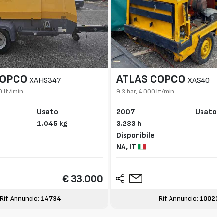
COPCO
ATLAS COPCO
XAHS347
XAS40
 lt/imin
9.3 bar, 4.000 lt/min
Usato
2007
Usato
1.045 kg
3.233 h
Disponibile
NA,
IT
€ 33.000
Rif. Annuncio:
14734
Rif. Annuncio:
1002