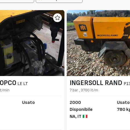
COPCO
INGERSOLL RAND
LE LT
P1
lt/min
7 bar , 3700 lt/m
Usato
2000
Usato
Disponibile
780 k
NA,
IT