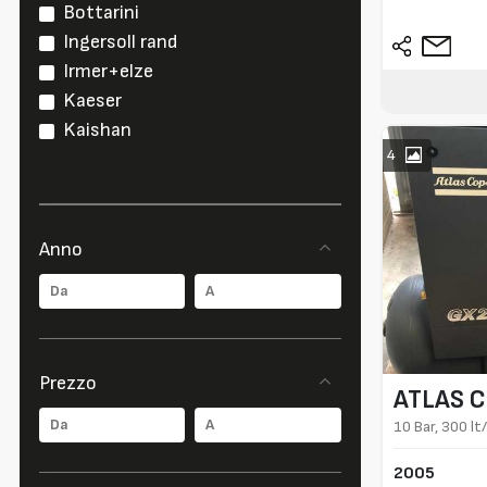
Bottarini
Ingersoll rand
Irmer+elze
Kaeser
Kaishan
4
Anno
Prezzo
ATLAS 
10 Bar, 300 lt
2005