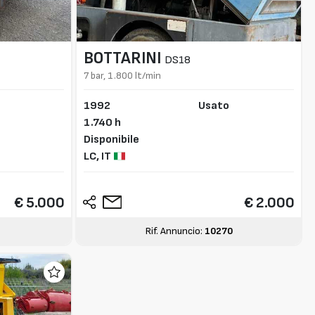
BOTTARINI
DS18
7 bar, 1.800 lt/min
1992
Usato
1.740 h
Disponibile
LC,
IT
€ 5.000
€ 2.000
Rif. Annuncio:
10270