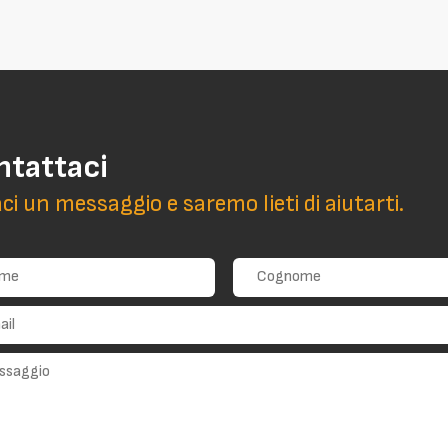
ntattaci
aci un messaggio e saremo lieti di aiutarti.