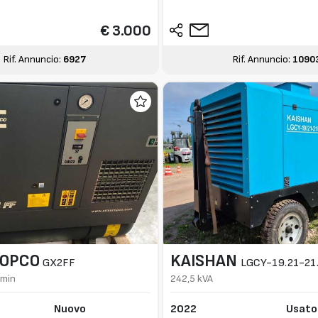
€ 3.000
Rif. Annuncio:
6927
Rif. Annuncio:
1090
COPCO
KAISHAN
GX2FF
LGCY-19.21-21
/min
242,5 kVA
Nuovo
2022
Usato