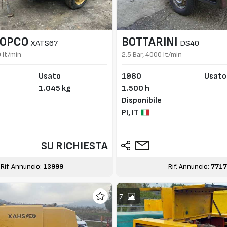
COPCO
BOTTARINI
XATS67
DS40
0 lt/min
2.5 Bar, 4000 lt/min
Usato
1980
Usato
1.045 kg
1.500 h
Disponibile
PI,
IT
SU RICHIESTA
Rif. Annuncio:
13999
Rif. Annuncio:
7717
7