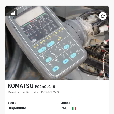
2
KOMATSU
PC240LC-6
Monitor per Komatsu PC240LC-6
1999
Usato
Disponibile
RM,
IT