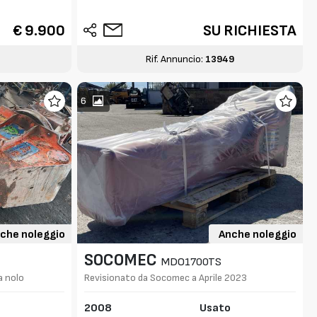
€ 9.900
SU RICHIESTA
Rif. Annuncio:
13949
6
che noleggio
Anche noleggio
SOCOMEC
MDO1700TS
a nolo
Revisionato da Socomec a Aprile 2023
2008
Usato