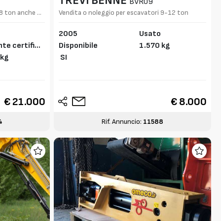
TREVI BENNE
BVR09
8 ton anche a
Vendita o noleggio per escavatori 9-12 ton
o
2005
Usato
te certifica
Disponibile
1.570 kg
 kg
SI
€ 21.000
€ 8.000
4
Rif. Annuncio:
11588