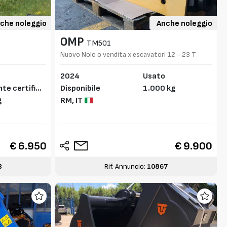
che noleggio
Anche noleggio
OMP
TM501
Nuovo Nolo o vendita x escavatori 12 - 23 T
o
2024
Usato
te certifica
Disponibile
1.000 kg
g
RM,
IT
€ 6.950
€ 9.900
3
Rif. Annuncio:
10867