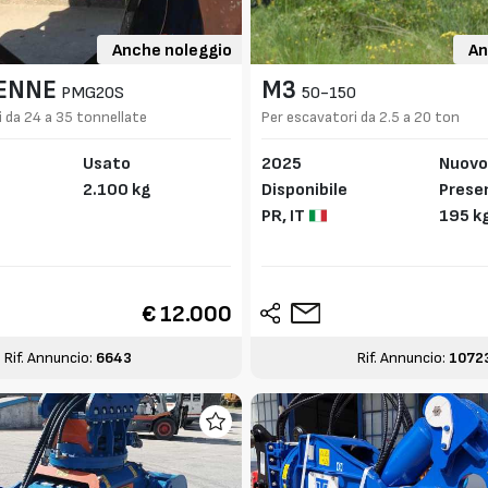
Anche noleggio
An
BENNE
M3
PMG20S
50-150
 da 24 a 35 tonnellate
Per escavatori da 2.5 a 20 ton
Usato
2025
Nuov
2.100 kg
Disponibile
Presen
PR,
IT
to CE
195 k
€ 12.000
Rif. Annuncio:
6643
Rif. Annuncio:
1072