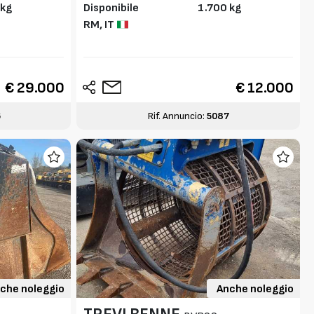
 kg
Disponibile
1.700 kg
RM,
IT
€ 29.000
€ 12.000
6
Rif. Annuncio:
5087
che noleggio
Anche noleggio