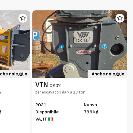
che noleggio
Anche noleggio
VTN
CK07
a
per escavatori da 7 a 13 ton
2021
Nuovo
g
Disponibile
766 kg
VA,
IT