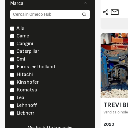
Marca
Allu
Came
Cangini
Caterpillar
Cmi
Eurosteel holland
Hitachi
Kinshofer
Komatsu
Lea
TREVI 
Lehnhoff
Vendita o nole
Liebherr
2020
Mostra tutte le marche