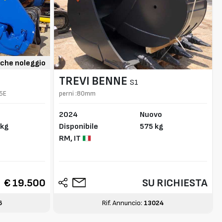
che noleggio
TREVI BENNE
S1
45E
perni :80mm
2024
Nuovo
 kg
Disponibile
575 kg
RM,
IT
€ 19.500
SU RICHIESTA
6
Rif. Annuncio:
13024