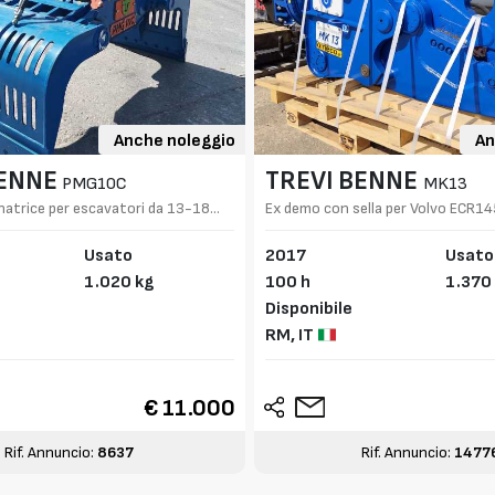
Anche noleggio
An
BENNE
TREVI BENNE
PMG10C
MK13
natrice per escavatori da 13-18
Ex demo con sella per Volvo ECR1
Usato
2017
Usato
1.020 kg
100 h
1.370
Disponibile
RM,
IT
€ 11.000
Rif. Annuncio:
8637
Rif. Annuncio:
1477