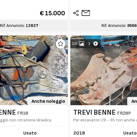
€ 15.000
Rif. Annuncio:
13827
Rif. Annuncio:
9566
10
1
Anche noleggio
An
BENNE
TREVI BENNE
FR18
FR28P
ggio con rotazione idraulica
Per escavatori 29 - 35 ton anche 
Usato
2018
Usato