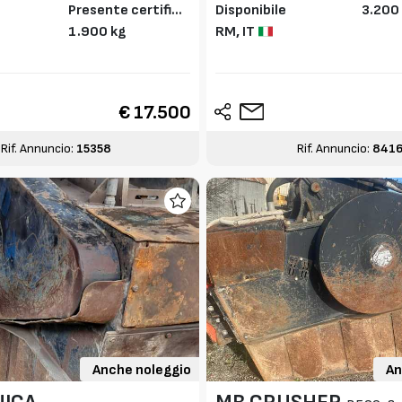
Presente certifica
Disponibile
3.200
to CE
1.900 kg
RM,
IT
€ 17.500
Rif. Annuncio:
15358
Rif. Annuncio:
841
Anche noleggio
An