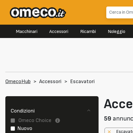
Macchinari
Accessori
Ricambi
Noleggio
OmecoHub
>
Accessori
>
Escavatori
Acce
Condizioni
59
annunci
Omeco Choice
Nuovo
Escavat