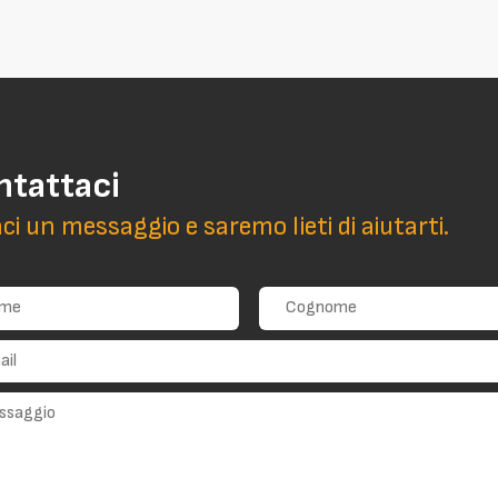
ntattaci
aci un messaggio e saremo lieti di aiutarti.