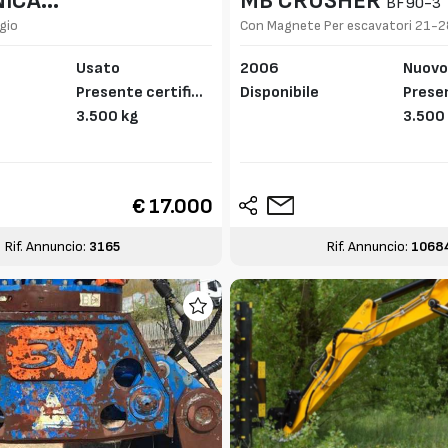
ICA
MB CRUSHER
BF90-3
ZESE
gio
Con Magnete Per escavatori 21-2
BF90-3
NOLO
Usato
2006
Nuov
Presente certifica
Disponibile
Presen
to CE
3.500 kg
to CE
3.500
€ 17.000
Rif. Annuncio:
3165
Rif. Annuncio:
1068