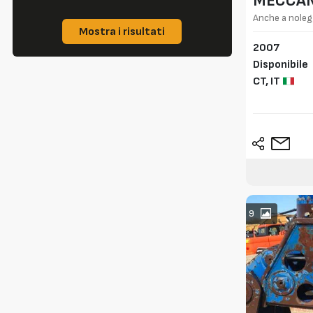
MECCAN
BREGAN
Anche a noleg
Mostra i risultati
2007
Disponibile
CT,
IT
9