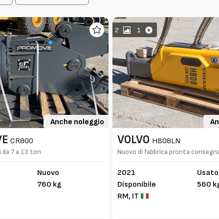
2
1
Anche noleggio
An
VE
VOLVO
CR800
HB08LN
 da 7 a 13 ton
Nuovo di fabbrica pronta consegn
Nuovo
2021
Usato
760 kg
Disponibile
560 k
RM,
IT