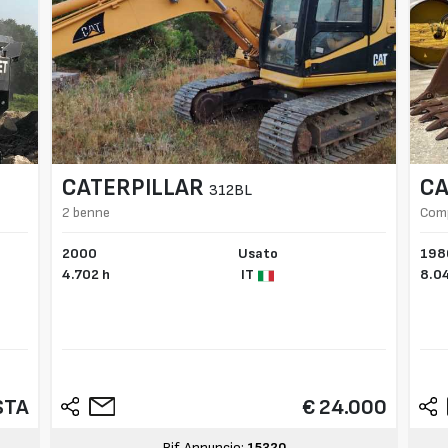
CATERPILLAR
CA
312BL
2 benne
Comp
2000
Usato
198
4.702 h
IT
8.0
STA
€ 24.000
Rif. Annuncio:
15320