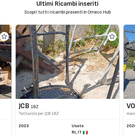
Ultimi Ricambi inseriti
Scopri tutti i ricambi presenti in Omeco Hub
JCB
VO
18Z
Tettuccio per JCB 18Z
macc
2023
Usato
202
RI,
IT