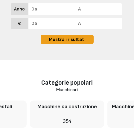
Anno
€
Mostra i risultati
Categorie popolari
Macchinari
stali
Macchine da costruzione
Macchine
354