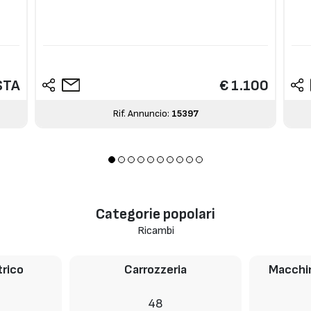
STA
€ 1.100
Rif. Annuncio:
15397
Categorie popolari
Ricambi
trico
Carrozzeria
Macchin
48