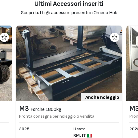
Ultimi Accessori inseriti
Scopri tutti gli accessori presenti in Omeco Hub
Anche noleggio
M3
M
Forche 1800kg
Pronta consegna per noleggio o vendita
Pron
2025
Usato
202
RM,
IT