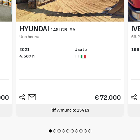
HYUNDAI
IV
145LCR-9A
Una benna
66.
2021
Usato
198
4.587 h
IT
000
€ 72.000
Rif. Annuncio:
15413