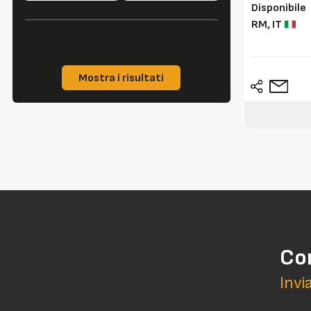
Disponibile
RM,
IT
Mostra i risultati
Co
Invi