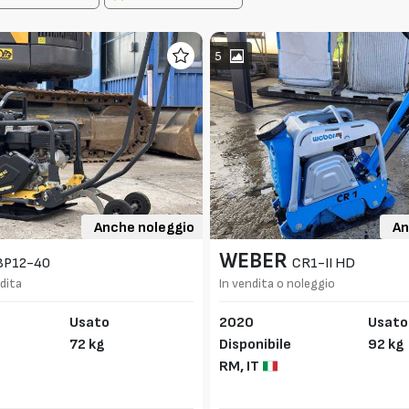
5
Anche noleggio
An
WEBER
BP12-40
CR1-II HD
dita
In vendita o noleggio
Usato
2020
Usato
72 kg
Disponibile
92 kg
RM,
IT