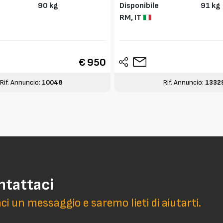
90 kg
Disponibile
91 kg
RM,
IT
€ 950
Rif. Annuncio:
10048
Rif. Annuncio:
1332
ntattaci
aci un messaggio e saremo lieti di aiutarti.