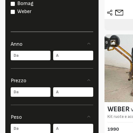
Bomag
Weber
6
Anno
Prezzo
WEBER
Kit ruote e ac
Peso
1990