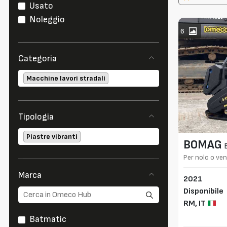
Usato
Noleggio
6
Categoria
Macchine lavori stradali
Tipologia
Piastre vibranti
BOMAG
Per nolo o ven
Marca
2021
Disponibile
RM,
IT
Batmatic