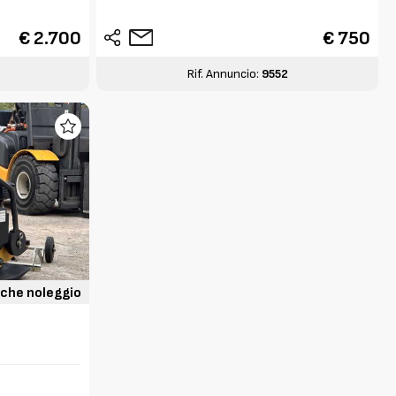
€ 2.700
€ 750
7
Rif. Annuncio:
9552
che noleggio