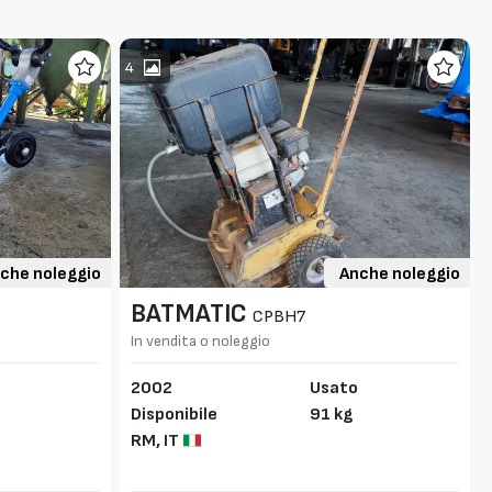
4
che noleggio
Anche noleggio
BATMATIC
CPBH7
In vendita o noleggio
2002
Usato
Disponibile
91 kg
RM,
IT