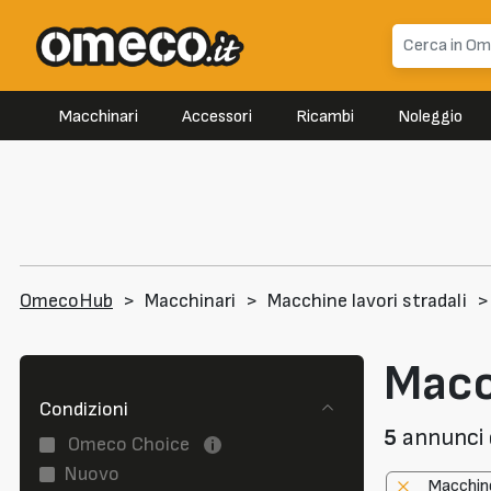
Macchinari
Accessori
Ricambi
Noleggio
OmecoHub
>
Macchinari
>
Macchine lavori stradali
>
Macch
Condizioni
5
annunci d
Omeco Choice
Nuovo
Macchine