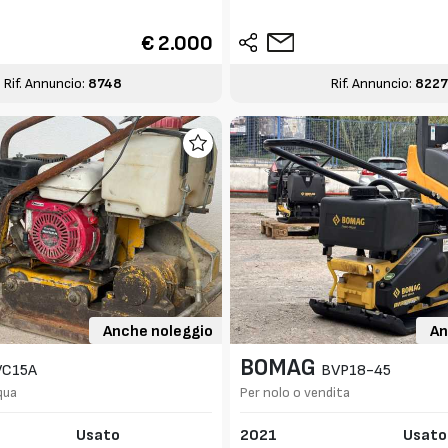
€ 2.000
Rif. Annuncio:
8748
Rif. Annuncio:
822
Anche noleggio
An
BOMAG
VC15A
BVP18-45
qua
Per nolo o vendita
Usato
2021
Usato