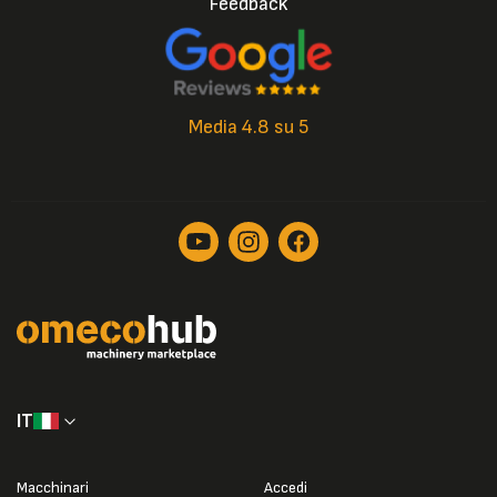
Feedback
Media 4.8 su 5
IT
Macchinari
Accedi