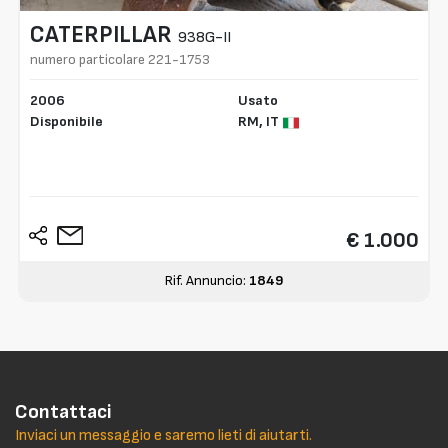
CATERPILLAR
938G-II
numero particolare 221-1753
2006
Usato
Disponibile
RM,
IT
€ 1.000
Rif. Annuncio:
1849
Contattaci
Inviaci un messaggio e saremo lieti di aiutarti.