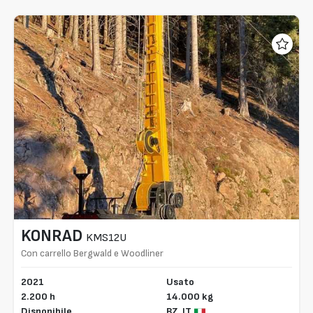
KONRAD
KMS12U
Con carrello Bergwald e Woodliner
2021
Usato
2.200 h
14.000 kg
Disponibile
BZ,
IT