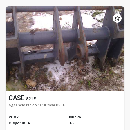
CASE
821E
Aggancio rapido per il Case 821E
2007
Nuovo
Disponibile
EE