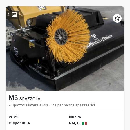
4
M3
SPAZZOLA
- Spazzola laterale idraulica per benne spazzatrici
2025
Nuovo
Disponibile
RM,
IT