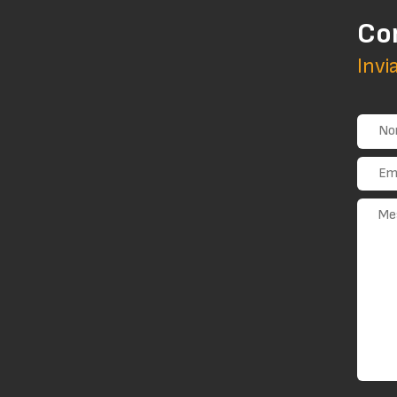
Co
Invi