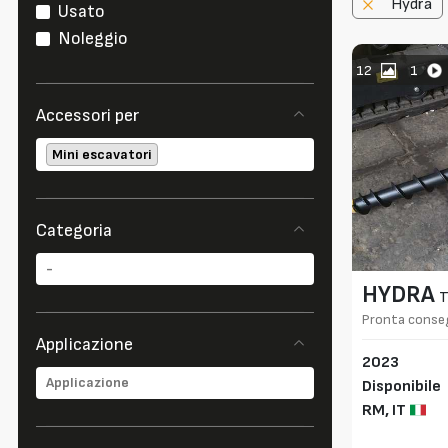
Hydra
Usato
Noleggio
12
1
Accessori per
Mini escavatori
Categoria
HYDRA
T
Pronta conseg
Applicazione
2023
Disponibile
RM,
IT