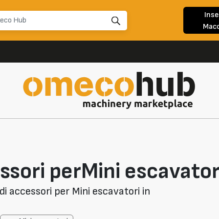
Inse
Macc
ssori perMini escavator
i accessori per Mini escavatori in