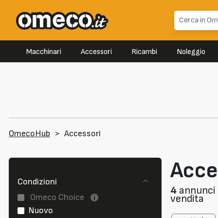
Macchinari
Accessori
Ricambi
Noleggio
OmecoHub
>
Accessori
Acce
Condizioni
4
annunci d
Omeco Choice
vendita
Nuovo