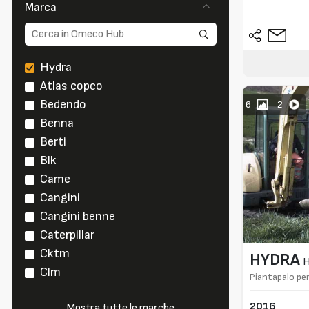
Marca
Hydra
Atlas copco
Bedendo
6
2
Benna
Berti
Blk
Came
Cangini
Cangini benne
Caterpillar
Cktm
HYDRA
Clm
Piantapalo per
2016
Mostra tutte le marche