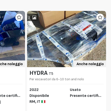
2
che noleggio
Anche noleggio
HYDRA
T5
Per escavatori da 6-10 ton and nolo
2022
Usato
te certifica
Disponibile
Presente certifica
g
RM,
IT
to CE