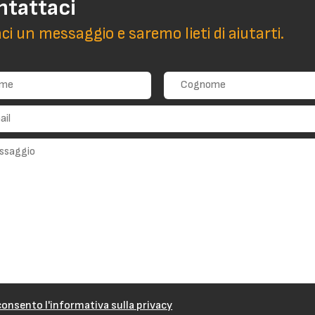
ntattaci
aci un messaggio e saremo lieti di aiutarti.
onsento l'informativa sulla privacy