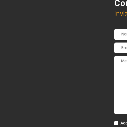
Co
Invi
Acc