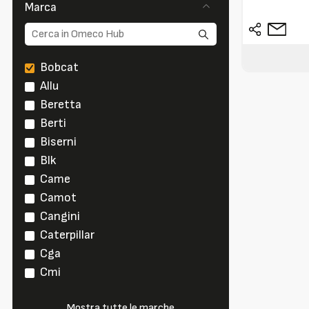
Marca
Bobcat
Allu
Beretta
Berti
Biserni
Blk
Came
Camot
Cangini
Caterpillar
Cga
Cmi
Mostra tutte le marche