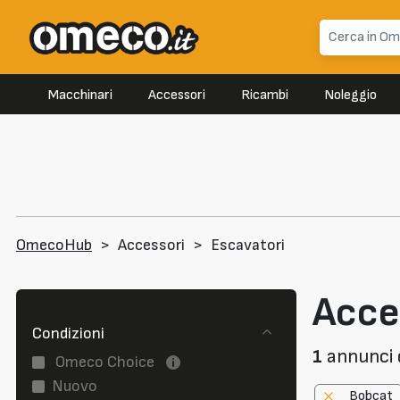
Macchinari
Accessori
Ricambi
Noleggio
OmecoHub
>
Accessori
>
Escavatori
Acce
Condizioni
1
annunci d
Omeco Choice
Nuovo
Bobcat