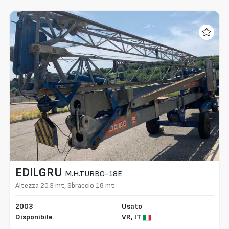
EDILGRU
M.H.TURBO-18E
Altezza 20.3 mt, Sbraccio 18 mt
2003
Usato
Disponibile
VR,
IT