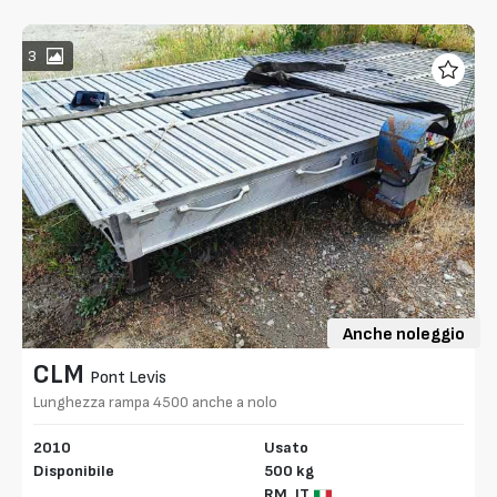
3
Anche noleggio
CLM
Pont Levis
Lunghezza rampa 4500 anche a nolo
2010
Usato
Disponibile
500 kg
RM,
IT