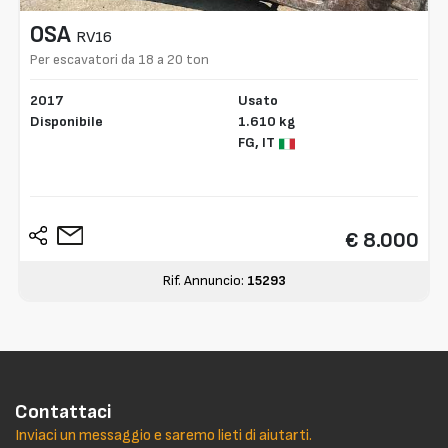
OSA
RV16
Per escavatori da 18 a 20 ton
2017
Usato
Disponibile
1.610 kg
FG,
IT
€ 8.000
Rif. Annuncio:
15293
Contattaci
Inviaci un messaggio e saremo lieti di aiutarti.