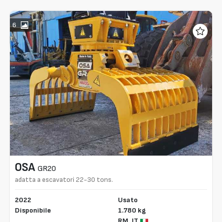
6
OSA
GR20
adatta a escavatori 22-30 tons.
2022
Usato
Disponibile
1.780 kg
RM,
IT