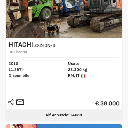
HITACHI
ZX240N-3
Una benna
2010
Usato
11.297 h
23.300 kg
Disponibile
RM,
IT
€ 38.000
Rif. Annuncio:
14689