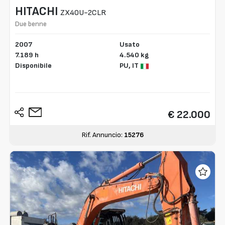
HITACHI
ZX40U-2CLR
Due benne
2007
Usato
7.189 h
4.540 kg
Disponibile
PU,
IT
€ 22.000
Rif. Annuncio:
15276