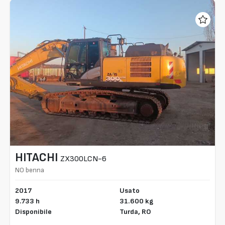
HITACHI
ZX300LCN-6
NO benna
2017
Usato
9.733 h
31.600 kg
Disponibile
Turda,
RO