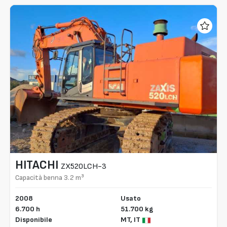
HITACHI
ZX520LCH-3
Capacità benna 3.2 m³
2008
Usato
6.700 h
51.700 kg
Disponibile
MT,
IT