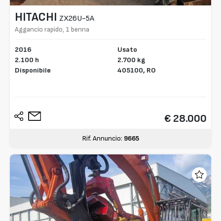
HITACHI
ZX26U-5A
Aggancio rapido, 1 benna
2016
Usato
2.100 h
2.700 kg
Disponibile
405100,
RO
€ 28.000
Rif. Annuncio:
9665