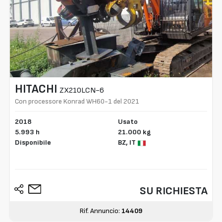
HITACHI
ZX210LCN-6
Con processore Konrad WH60-1 del 2021
2018
Usato
5.993 h
21.000 kg
Disponibile
BZ,
IT
SU RICHIESTA
Rif. Annuncio:
14409