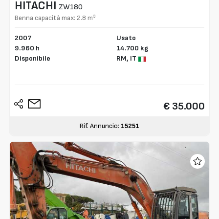
HITACHI
ZW180
Benna capacità max: 2.8 m³
2007
Usato
9.960 h
14.700 kg
Disponibile
RM,
IT
€ 35.000
Rif. Annuncio:
15251