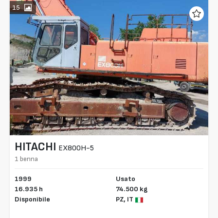
15
HITACHI
EX800H-5
1 benna
1999
Usato
16.935 h
74.500 kg
Disponibile
PZ,
IT