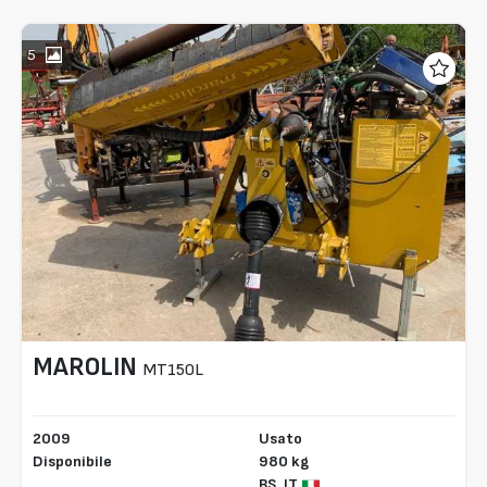
5
MAROLIN
MT150L
2009
Usato
Disponibile
980 kg
BS,
IT