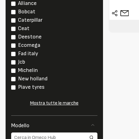
Alliance
Bobcat
Caterpillar
Ceat
Deestone
Ecomega
Fad italy
Jcb
Michelin
New holland
Piave tyres
Mostra tutte le marche
Modello