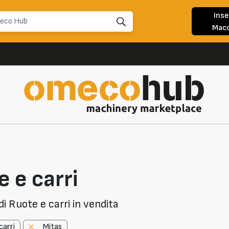
Inse
Macc
 e carri
i Ruote e carri in vendita
carri
Mitas