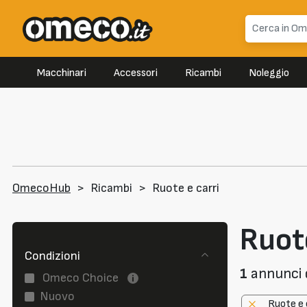
Macchinari
Accessori
Ricambi
Noleggio
OmecoHub
>
Ricambi
>
Ruote e carri
Ruote
Condizioni
1
annunci d
Omeco Choice
Nuovo
Ruote e 