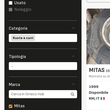
Usato
Noleggio
Categoria
Ruote e carri
Tipologia
MITAS
16
Montate su Vo
Marca
1999
Disponibile
RM,
IT
Mitas