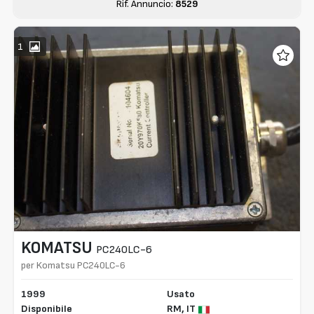
Rif. Annuncio:
8529
1
KOMATSU
PC240LC-6
per Komatsu PC240LC-6
1999
Usato
Disponibile
RM,
IT