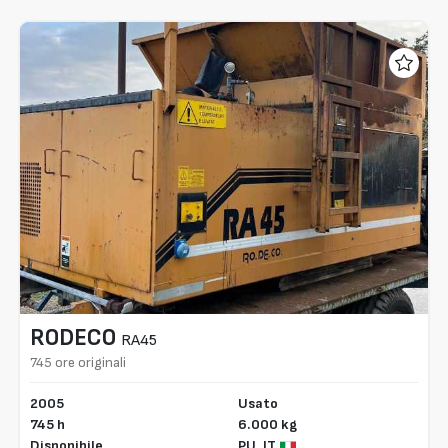
RODECO
RA45
745 ore originali
2005
Usato
745 h
6.000 kg
Disponibile
PU,
IT