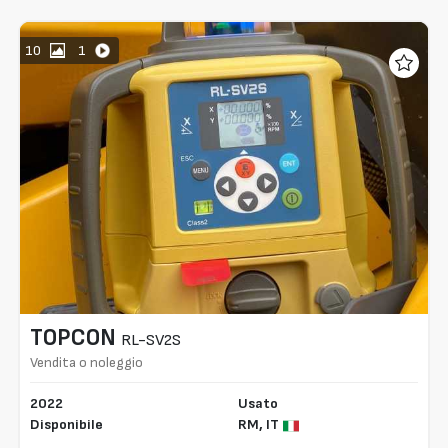
10
1
TOPCON
RL-SV2S
Vendita o noleggio
2022
Usato
Disponibile
RM,
IT