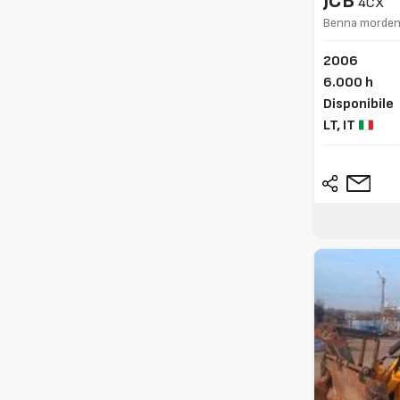
JCB
4CX
Benna morde
2006
6.000 h
Disponibile
LT,
IT