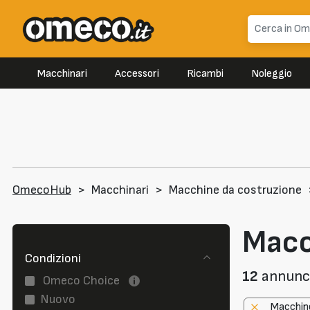
Macchinari
Accessori
Ricambi
Noleggio
OmecoHub
>
Macchinari
>
Macchine da costruzione
Macc
Condizioni
12
annunci 
Omeco Choice
Nuovo
Macchin