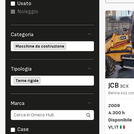
Usato
Noleggio
Categoria
Macchine da costruzione
Tipologia
Terne rigide
JCB
3CX
Benna 4x1 con
retro
Marca
2009
4.300 h
Disponibile
VI,
IT
Case