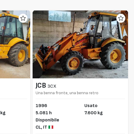
JCB
3CX
Una benna fronte, una benna retro
1996
Usato
 kg
5.081 h
7.600 kg
Disponibile
CL,
IT