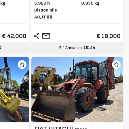
 kg
5.929 h
8.930 kg
Disponibile
AQ,
IT
€ 42.000
€ 19.000
0
Rif. Annuncio:
15144