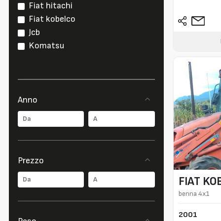
Fiat hitachi
Fiat kobelco
Jcb
Komatsu
Anno
Prezzo
FIAT KO
benna 4x1
2001