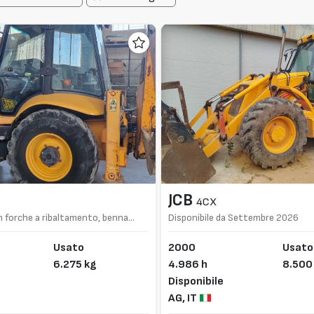
JCB
4CX
 forche a ribaltamento, benna
Disponibile da Settembre 2026
Usato
2000
Usato
6.275 kg
4.986 h
8.500
Disponibile
AG,
IT