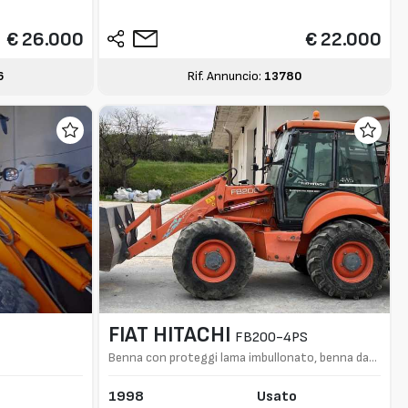
€ 26.000
€ 22.000
6
Rif. Annuncio:
13780
FIAT HITACHI
FB200-4PS
o
Benna con proteggi lama imbullonato, benna da
scavo su retro-escavatore
1998
Usato