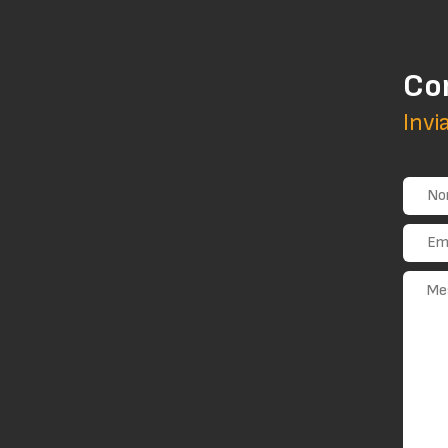
Co
Invi