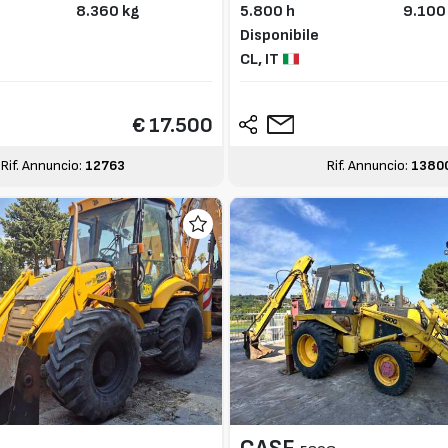
8.360 kg
5.800 h
9.100
Disponibile
CL,
IT
€ 17.500
Rif. Annuncio:
12763
Rif. Annuncio:
1380