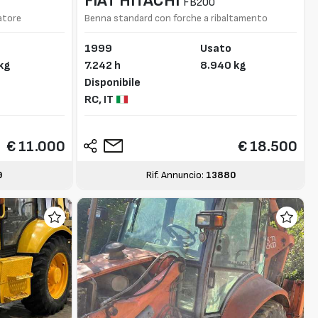
FIAT HITACHI
FB200
atore
Benna standard con forche a ribaltamento
1999
Usato
kg
7.242 h
8.940 kg
Disponibile
RC,
IT
€ 11.000
€ 18.500
9
Rif. Annuncio:
13880