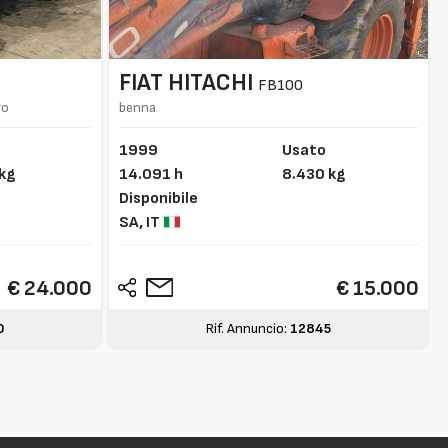
FIAT HITACHI
FB100
ro
benna
1999
Usato
 kg
14.091 h
8.430 kg
Disponibile
SA,
IT
€ 24.000
€ 15.000
0
Rif. Annuncio:
12845