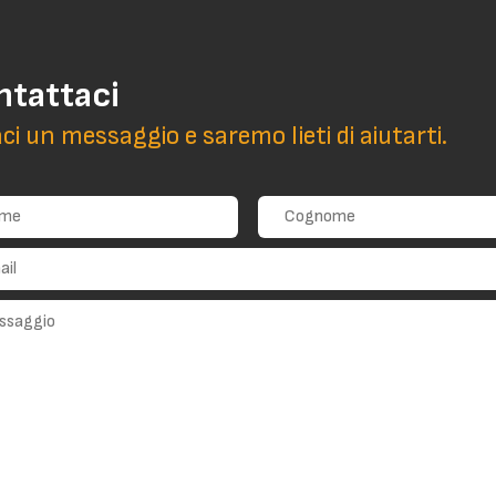
ntattaci
aci un messaggio e saremo lieti di aiutarti.