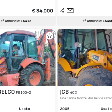
€ 34.000
Rif. Annuncio:
14418
Rif. Annuncio:
1445
BELCO
JCB
FB100-2
4CX
Una benna fronte, due benne retr
Usato
2005
Usato