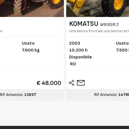
KOMATSU
WB93R.2
ne
Una benna frontale una benna ret
Usato
2003
Usato
7.600 kg
10.200 h
7.500
Disponibile
RO
€ 48.000
Rif. Annuncio:
13837
Rif. Annuncio:
1479