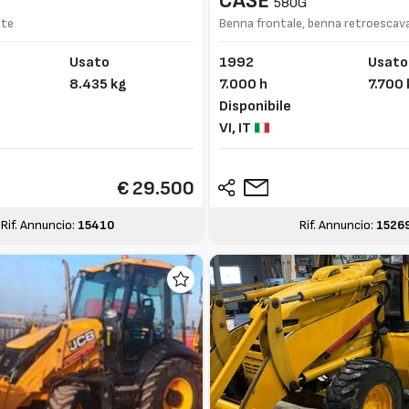
CASE
580G
nte
Benna frontale, benna retroescav
Usato
1992
Usato
8.435 kg
7.000 h
7.700 
Disponibile
VI,
IT
€ 29.500
Rif. Annuncio:
15410
Rif. Annuncio:
1526